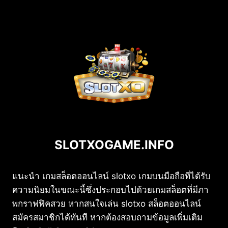
SLOTXOGAME.INFO
แนะนำ เกมสล็อตออนไลน์ slotxo เกมบนมือถือที่ได้รับ
ความนิยมในขณะนี้ซึ่งประกอบไปด้วยเกมสล็อตที่มีภา
พกราฟฟิคสวย หากสนใจเล่น slotxo สล็อตออนไลน์
สมัครสมาชิกได้ทันที หากต้องสอบถามข้อมูลเพิ่มเติม