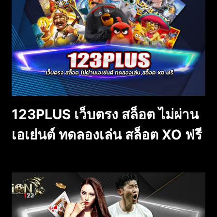
123PLUS เว็บตรง สล็อต ไม่ผ่าน
เอเย่นต์ ทดลองเล่น สล็อต XO ฟรี