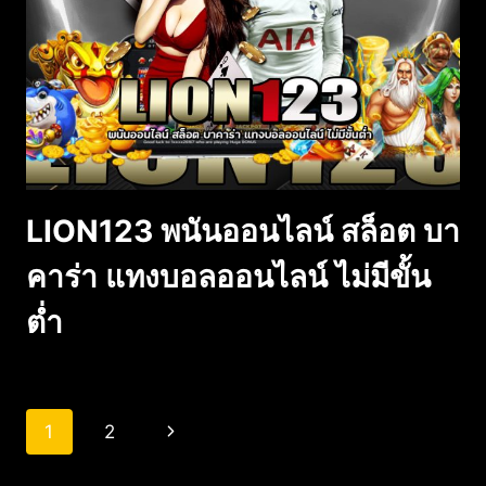
LION123 พนันออนไลน์ สล็อต บา
คาร่า แทงบอลออนไลน์ ไม่มีขั้น
ต่ำ
Page
Next
1
2
navigation
Page