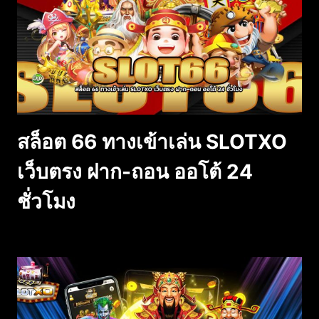
สล็อต 66 ทางเข้าเล่น SLOTXO
เว็บตรง ฝาก-ถอน ออโต้ 24
ชั่วโมง