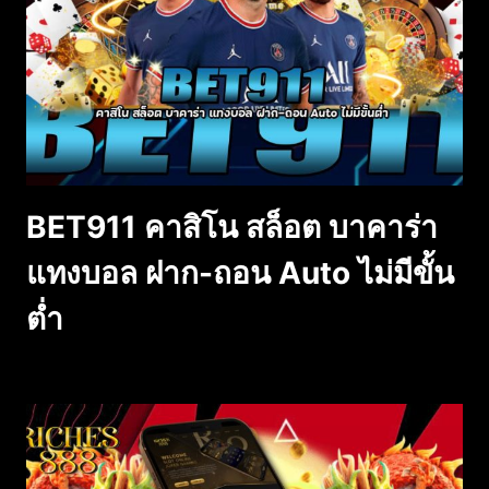
BET911 คาสิโน สล็อต บาคาร่า
แทงบอล ฝาก-ถอน Auto ไม่มีขั้น
ต่ำ