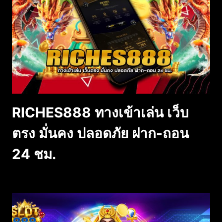
RICHES888 ทางเข้าเล่น เว็บ
ตรง มั่นคง ปลอดภัย ฝาก-ถอน
24 ชม.