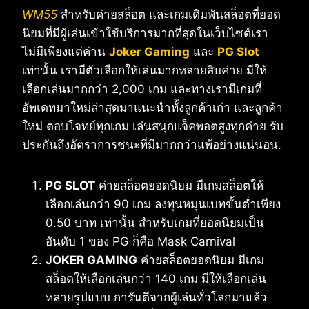
WM55
สำหรับค่ายสล็อต และเกมเดิมพันสล็อตที่ยอด
นิยมที่มีผู้เล่นเข้าใช้บริการมากที่สุดในเว็บไซต์เรา
ไม่มีเพียงแต่ค่าน
Joker Gaming
และ
PG Slot
เท่านั้น เรามีตัวเลือกให้เล่นมากหลายสิบค่าย มีให้
เลือกเล่นมากกว่า 2,000 เกม และทางเรามีเกมที่
อัพเดทมาใหม่ล่าสุดมาแนะนำทั้งลูกค้าเก่า และลูกค้า
ใหม่ ตอบโจทย์ทุกเกม เล่นสนุกแจ็คพอตสูงทุกค่าย รับ
ประกันถึงอัตราการชนะที่มีมากกว่าแพ้อย่างแน่นอน.
PG SLOT
ค่ายสล็อตยอดนิยม มีเกมสล็อตให้
เลือกเล่นกว่า 90 เกม ลงทุนหมุนเบทขั้นต่ำเพียง
0.50 บาท เท่านั้น สำหรับเกมที่ยอดนิยมเป็น
อันดับ 1 ของ PG ก็คือ Mask Carnival
JOKER GAMING
ค่ายสล็อตยอดนิยม มีเกม
สล็อตให้เลือกเล่นกว่า 140 เกม มีให้เลือกเล่น
หลายรูปแบบ การันตีจากผู้เล่นทั่วโลกมาแล้ว