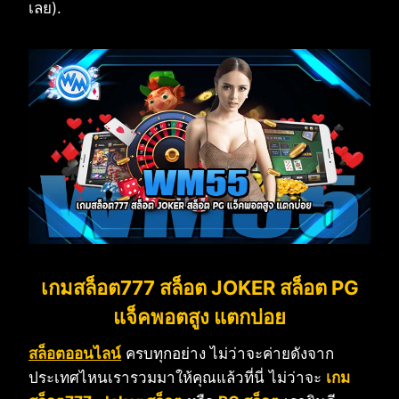
เลย).
เกมสล็อต777 สล็อต JOKER สล็อต PG
แจ็คพอตสูง แตกบ่อย
สล็อตออนไลน์
ครบทุกอย่าง ไม่ว่าจะค่ายดังจาก
ประเทศไหนเรารวมมาให้คุณแล้วที่นี่ ไม่ว่าจะ
เกม