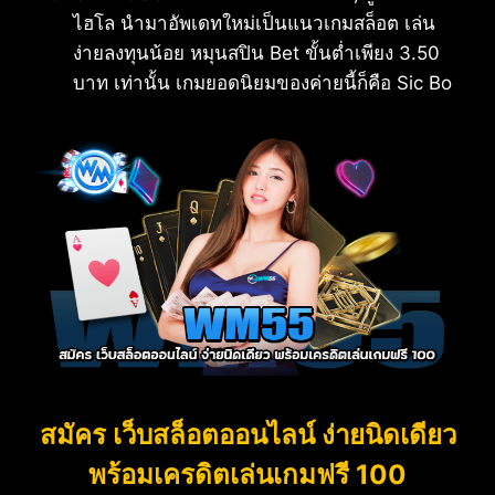
ไฮโล นำมาอัพเดทใหม่เป็นแนวเกมสล็อต เล่น
ง่ายลงทุนน้อย หมุนสปิน Bet ขั้นต่ำเพียง 3.50
บาท เท่านั้น เกมยอดนิยมของค่ายนี้ก็คือ Sic Bo
สมัคร เว็บสล็อตออนไลน์ ง่ายนิดเดียว
พร้อมเครดิตเล่นเกมฟรี 100