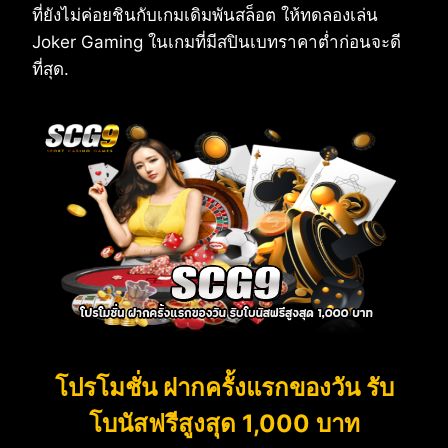
ที่ยังไม่ค่อยชินกับเกมเดิมพันสล็อต ให้ทดลองเล่น
Joker Gaming ในเกมที่มีสปินเบทราคาต่ำก่อนจะดี
ที่สุด.
โปรโมชั่น ฝากครั้งแรกของวัน รับ
โบนัสฟรีสูงสุด 1,000 บาท