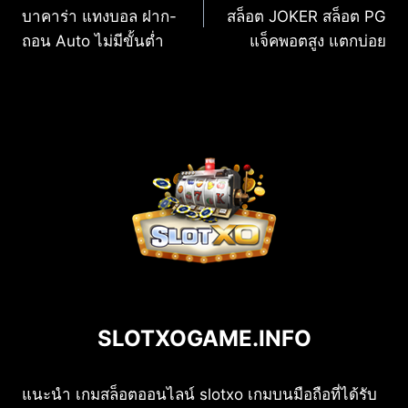
เรื่อง
บาคาร่า แทงบอล ฝาก-
สล็อต JOKER สล็อต PG
ถอน Auto ไม่มีขั้นต่ำ
แจ็คพอตสูง แตกบ่อย
SLOTXOGAME.INFO
แนะนำ เกมสล็อตออนไลน์ slotxo เกมบนมือถือที่ได้รับ