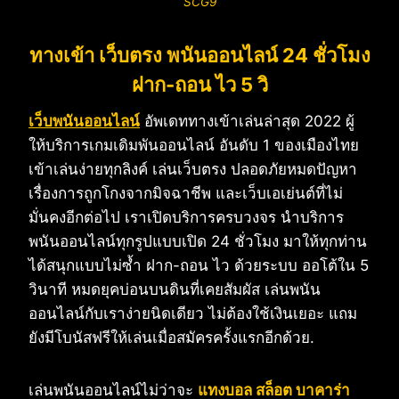
SCG9
ทางเข้า เว็บตรง พนันออนไลน์ 24 ชั่วโมง
ฝาก-ถอน ไว 5 วิ
เว็บพนันออนไลน์
อัพเดททางเข้าเล่นล่าสุด 2022 ผู้
ให้บริการเกมเดิมพันออนไลน์ อันดับ 1 ของเมืองไทย
เข้าเล่นง่ายทุกลิงค์ เล่นเว็บตรง ปลอดภัยหมดปัญหา
เรื่องการถูกโกงจากมิจฉาชีพ และเว็บเอเย่นต์ที่ไม่
มั่นคงอีกต่อไป เราเปิดบริการครบวงจร นำบริการ
พนันออนไลน์ทุกรูปแบบเปิด 24 ชั่วโมง มาให้ทุกท่าน
ได้สนุกแบบไม่ซ้ำ ฝาก-ถอน ไว ด้วยระบบ ออโต้ใน 5
วินาที หมดยุคบ่อนบนดินที่เคยสัมผัส เล่นพนัน
ออนไลน์กับเราง่ายนิดเดียว ไม่ต้องใช้เงินเยอะ แถม
ยังมีโบนัสฟรีให้เล่นเมื่อสมัครครั้งแรกอีกด้วย.
เล่นพนันออนไลน์ไม่ว่าจะ
แทงบอล สล็อต บาคาร่า