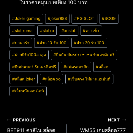
ในราคาหมุนเบทเพียง 100 บาท
Post
#
Joker gaming
#
joker888
#
PG SLOT
#
SCG9
Tags:
#
slot roma
#
slotxo
#
xoslot
#
ทางเข้า
#
บาคาร่า
#
ฝาก 10 รับ 100
#
ฝาก 20 รับ 100
#
ฝาก9รับ100ล่าสุด
#
ยืนยัน บัตรประชาชน รับเครดิตฟรี
#
ยืนยันเบอร์ รับเครดิตฟรี
#
สมัครสมาชิก
#
สล็อต
#
สล็อต joker
#
สล็อต xo
#
เว็บตรง ไม่ผ่านเอเย่นต์
#
เว็บพนันออนไลน์
แนะแนว
PREVIOUS
NEXT
BET911 คาสิโน สล็อต
WM55 เกมสล็อต777