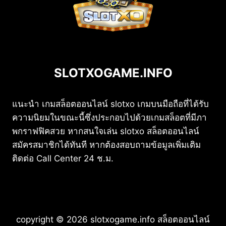
SLOTXOGAME.INFO
แนะนำ เกมสล็อตออนไลน์ slotxo เกมบนมือถือที่ได้รับ
ความนิยมในขณะนี้ซึ่งประกอบไปด้วยเกมสล็อตที่มีภา
พกราฟฟิคสวย หากสนใจเล่น slotxo สล็อตออนไลน์
สมัครสมาชิกได้ทันที หากต้องสอบถามข้อมูลเพิ่มเติม
ติดต่อ Call Center 24 ช.ม.
copyright © 2026 slotxogame.info สล็อตออนไลน์