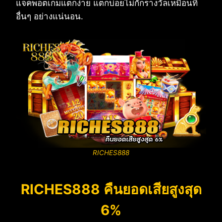
แจ็คพอตเกมแตกง่าย แตกบ่อยไม่กั๊กรางวัลเหมือนที่
อื่นๆ อย่างแน่นอน.
RICHES888
RICHES888 คืนยอดเสียสูงสุด
6%