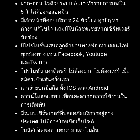
ฝาก-ถอน ไวด้วยระบบ Auto ทำรายการเองใน
5 วิ ไม่ต้องรอแอดมิน
มีเจ้าหน้าที่คอยบริการ 24 ชั่วโมง ทุกปัญหา
ต่างๆ แก้ไขไว แถมมีโบนัสชดเชยหากเซิร์ฟเวอร์
ขัดข้อง
มีโปรโมชั่นเสนอลูกค้าผ่านทางช่องทางออนไลน์
ทุกช่องทาง เช่น Facebook, Youtube
และTwitter
โปรโมชั่น เครดิตฟรี ไม่ต้องฝาก ไม่ต้องแชร์ เมื่อ
สมัครเข้าเล่นครั้งแรก
เล่นง่ายบนมือถือ ทั้ง IOS และ Android
ดาวน์โหลดแอพฯ เพื่อนสะดวกต่อการใช้งานใน
การเดิมพัน
มีระบบเซิร์ฟเวอร์ที่ปลอดภัยบริการอยู่ต่าง
ประเทศ ไม่มีการโดนปิดเว็บไซต์
โบนัสแจ็คพอต แตกง่าย แตกไม่อั้น