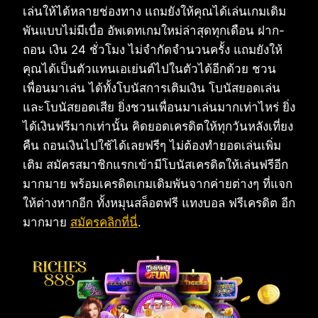
เล่นให้ได้หลายช่องทาง แถมยังให้คุณได้เล่นเกมเดิม
พันแบบไม่มีเบื่อ อัพเดทเกมใหม่ล่าสุดทุกเดือน ฝาก-
ถอน เงิน 24 ชั่วโมง ไม่จำกัดจำนวนครั้ง แถมยังให้
คุณได้เป็นตัวแทนเอเย่นต์ไปในตัวได้อีกด้วย ชวน
เพื่อนมาเล่น ได้ทั้งโบนัสการเติมเงิน โบนัสยอดเล่น
และโบนัสยอดเสีย ยิ่งชวนเพื่อนมาเล่นมากเท่าไหร่ ยิ่ง
ได้เงินฟรีมากเท่านั้น คิดยอดเครดิตให้ทุกวันหลังเที่ยง
คืน ถอนเงินไปใช้ได้เลยฟรีๆ ไม่ต้องทำยอดเล่นเพิ่ม
เติม สมัครสมาชิกแรกเข้ามีโบนัสเครดิตให้เล่นฟรีอีก
มากมาย พร้อมเครดิตเกมเดิมพันจากค่ายต่างๆ ที่แจก
ให้ต่างหากอีก ทั้งหมุนสล็อตฟรี แทงบอล ฟรีเครดิต อีก
มากมาย
สมัครคลิกที่นี่
.