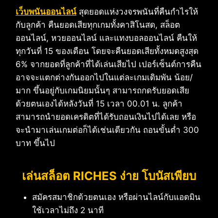
เว็บพนันออนไลน์
สุดยอดแห่งวงจรพนันที่คืนกำไรให้
กับลูกค้า คืนยอดเสียทุกเกมทั้งคาสิโนสด, สล็อต
ออนไลน์, หวยออนไลน์ และแทงบอลออนไลน์ คืนให้
ทุกวันที่ 15 ของเดือน โดยจะคืนยอดเสียทั้งหมดสูงสุด
6% จากยอดที่ลูกค้าที่ได้เล่นเสียไป เปอร์เซ็นต์การคืน
อาจจะแตกต่างกันออกไปในแต่ละเกมเดิมพัน น้อย/
มาก ขึ้นอยู่กับเกมนิยมนั้นๆ สามารถกดรับยอดเสีย
ด้วยตนเองได้หลังวันที่ 15 เวลา 00.01 น. ลูกค้า
สามารถนำยอดเครดิตที่ได้รับถอนเงินไปได้เลย หรือ
จะนำมาเล่นเกมต่อก็ได้เช่นเดียวกัน ถอนขั้นต่ำ 300
บาท ขึ้นไป
เล่นสล็อต RICHES ง่าย โบนัสเพียบ
สมัครสมาชิกด้วยตนเอง หรือผ่านไลน์กับแอดมิน
ใช้เวลาไม่ถึง 2 นาที