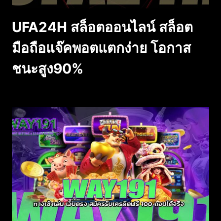
UFA24H สล็อตออนไลน์ สล็อต
มือถือแจ๊คพอตแตกง่าย โอกาส
ชนะสูง90%