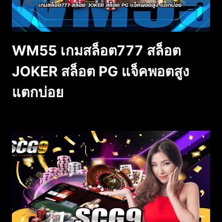
WM55 เกมสล็อต777 สล็อต
JOKER สล็อต PG แจ็คพอตสูง
แตกบ่อย