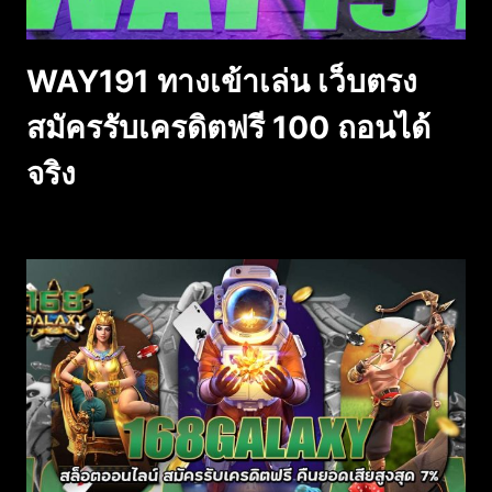
WAY191 ทางเข้าเล่น เว็บตรง
สมัครรับเครดิตฟรี 100 ถอนได้
จริง