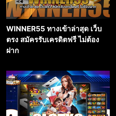
WINNER55 ทางเข้าล่าสุด เว็บ
ตรง สมัครรับเครดิตฟรี ไม่ต้อง
ฝาก