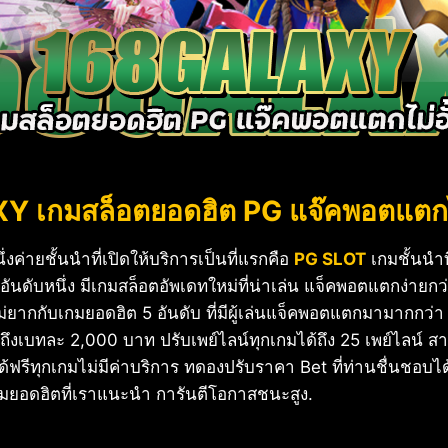
 เกมสล็อตยอดฮิต PG แจ๊คพอตแตกไม
ึ่งค่ายชั้นนำที่เปิดให้บริการเป็นที่แรกคือ
PG SLOT
เกมชั้นนำที
นอันดับหนึ่ง มีเกมสล็อตอัพเดทใหม่ที่น่าเล่น แจ็คพอตแตกง่ายก
ม่ยากกับเกมยอดฮิต 5 อันดับ ที่มีผู้เล่นแจ็คพอตแตกมามากกว
ดถึงเบทละ 2,000 บาท ปรับเพย์ไลน์ทุกเกมได้ถึง 25 เพย์ไลน์
้ฟรีทุกเกมไม่มีค่าบริการ ทดองปรับราคา Bet ที่ท่านชื่นชอบได
กมยอดฮิตที่เราแนะนำ การันตีโอกาสชนะสูง.