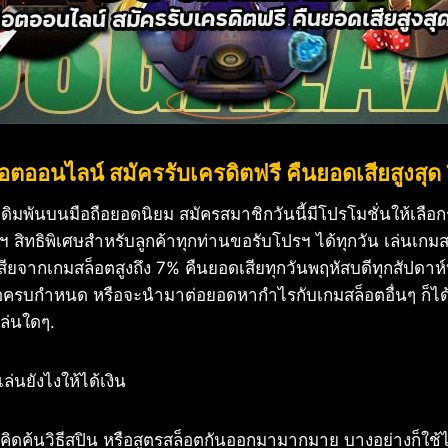
็อตออนไลน์ สมัครรับเครดิตฟรี คืนยอดเสียสูงสุด
ดิมพันบนมือถือยอดนิยม สมัครสมาชิกวันนี้มีโปรโมชั่นให้เลือ
ฯ สิทธิพิเศษสำหรับลูกค้าทุกท่านขอรับโปรฯ ได้ทุกวัน เล่นเก
อดเสียจากเกมสล็อตสูงถึง 7% คืนยอดเสียทุกวันพฤหัสบดีทุกสัปดา
ื่อครบกำหนด หรือจะนำมาต่อยอดหากำไรกับเกมสล็อตอื่นๆ ก็ได้
เล่นใดๆ.
่นยังไงให้ได้เงิน
ผู้คิดค้นวิธีสปิน หรือสูตรสล็อตกันออกมามากมาย บางอย่างก็ใช้ไ