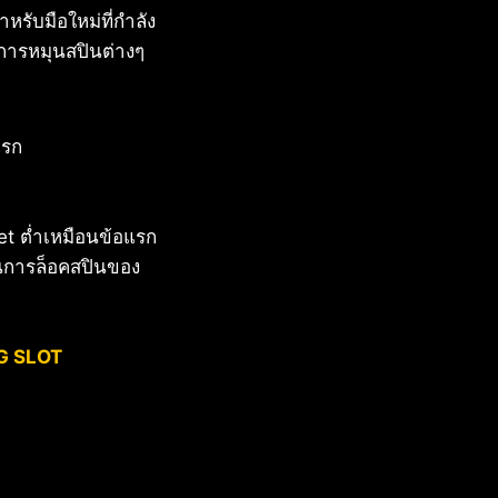
หรับมือใหม่ที่กำลัง
การหมุนสปินต่างๆ
แรก
Bet ต่ำเหมือนข้อแรก
ป็นการล็อคสปินของ
G SLOT