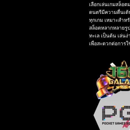
เลือกเล่นเกมสล็อต
ดนตรีมีความตื่นเต
ทุกเกม เหมาะสำหรับ
สล็อตหลากหลายรูป
ทะเล เป็นต้น เล่นง
เพื่อสะดวกต่อการใช้