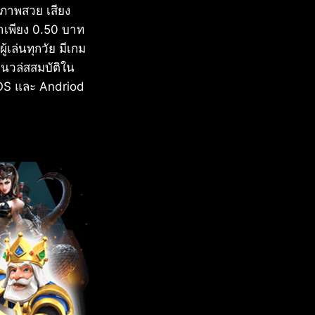
 ภาพสวย เสียง
่ำเพียง 0.50 บาท
เล่นทุกวัย มีเกม
นวล่สสมบัติใน
 IOS และ Andriod