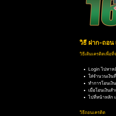
วิธี ฝาก-ถอน 
วิธีเติมเครดิตเพื่อที
Login ไปหาหลั
ใส่จำนวนเงินท
ทำการโอนเงิน
เมื่อโอนเงินส
ไปที่หน้าหลัก
วิธีถอนเครดิต