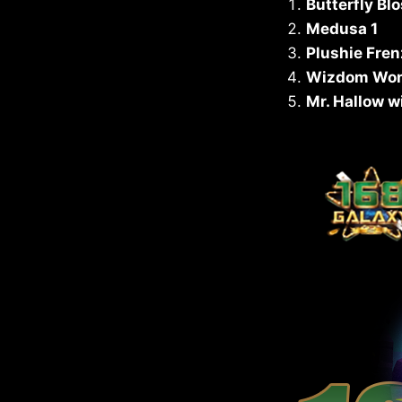
Butterfly Bl
Medusa 1
Plushie Fre
Wizdom Wo
Mr. Hallow w