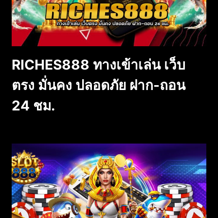
RICHES888 ทางเข้าเล่น เว็บ
ตรง มั่นคง ปลอดภัย ฝาก-ถอน
24 ชม.