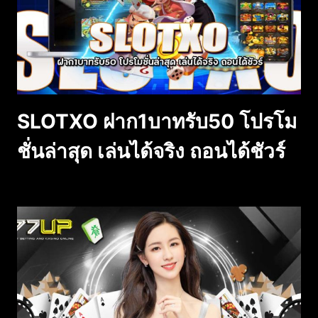
SLOTXO ฝาก1บาทรับ50 โปรโม
ชั่นล่าสุด เล่นได้จริง ถอนได้ชัวร์