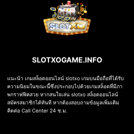
SLOTXOGAME.INFO
แนะนำ เกมสล็อตออนไลน์ slotxo เกมบนมือถือที่ได้รับ
ความนิยมในขณะนี้ซึ่งประกอบไปด้วยเกมสล็อตที่มีภา
พกราฟฟิคสวย หากสนใจเล่น slotxo สล็อตออนไลน์
สมัครสมาชิกได้ทันที หากต้องสอบถามข้อมูลเพิ่มเติม
ติดต่อ Call Center 24 ช.ม.