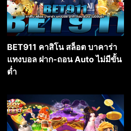
BET911 คาสิโน สล็อต บาคาร่า
แทงบอล ฝาก-ถอน Auto ไม่มีขั้น
ต่ำ