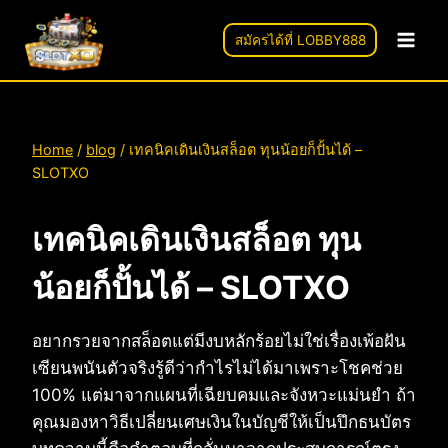
Skip
to
สมัครได้ที่ LOBBY888
content
Home
/
blog
/
เทคนิคเดินเงินสล็อต ทุนน้อยก็ปั้นได้ –
SLOTXO
เทคนิคเดินเงินสล็อต ทุน
น้อยก็ปั้นได้ – SLOTXO
อยากรวยจากสล็อตแต่มีงบหลักร้อยไม่ใช่เรื่องเพ้อฝัน
เซียนพนันตัวจริงรู้ดีว่ากำไรไม่ได้มาเพราะโชคช่วย
100% แต่มาจากแผนที่เฉียบคมและจังหวะแม่นยำ ถ้า
คุณมองหาวิธีเปลี่ยนเศษเงินในบัญชีให้เป็นปึกธนบัตร