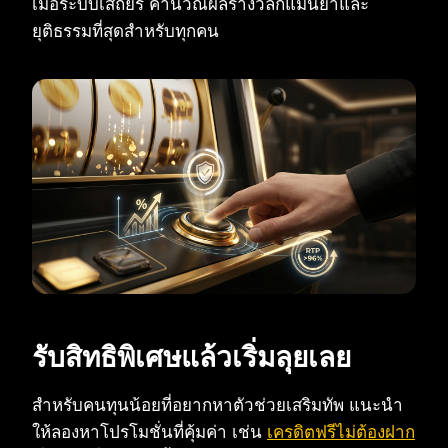
เมื่อระบบเสถียร คำนวณผลรางวัลก็แม่นยำและ
ยุติธรรมที่สุดสำหรับทุกคน
รับสิทธิพิเศษแล้วเริ่มลุยเลย
สำหรับคนทุนน้อยที่อยากหาตัวช่วยเสริมทัพ แนะนำ
ให้ลองหาโปรโมชั่นที่คุ้มค่า เช่น
เครดิตฟรีไม่ต้องฝาก