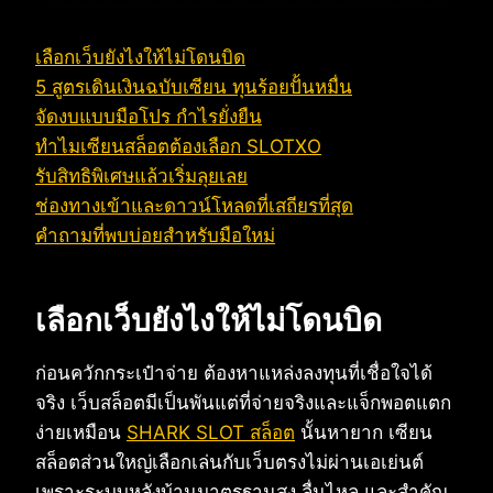
เลือกเว็บยังไงให้ไม่โดนบิด
5 สูตรเดินเงินฉบับเซียน ทุนร้อยปั้นหมื่น
จัดงบแบบมือโปร กำไรยั่งยืน
ทำไมเซียนสล็อตต้องเลือก SLOTXO
รับสิทธิพิเศษแล้วเริ่มลุยเลย
ช่องทางเข้าและดาวน์โหลดที่เสถียรที่สุด
คำถามที่พบบ่อยสำหรับมือใหม่
เลือกเว็บยังไงให้ไม่โดนบิด
ก่อนควักกระเป๋าจ่าย ต้องหาแหล่งลงทุนที่เชื่อใจได้
จริง เว็บสล็อตมีเป็นพันแต่ที่จ่ายจริงและแจ็กพอตแตก
ง่ายเหมือน
SHARK SLOT สล็อต
นั้นหายาก เซียน
สล็อตส่วนใหญ่เลือกเล่นกับเว็บตรงไม่ผ่านเอเย่นต์
เพราะระบบหลังบ้านมาตรฐานสูง ลื่นไหล และสำคัญ