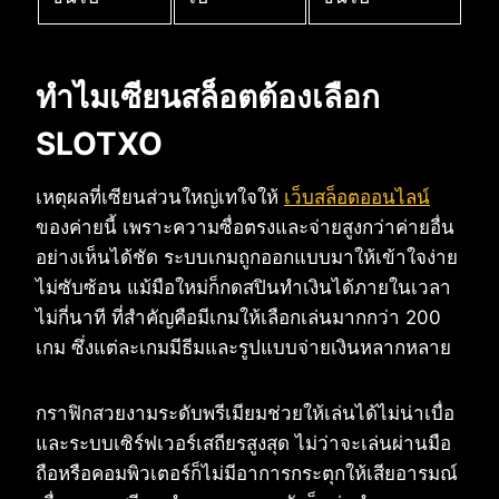
ทำไมเซียนสล็อตต้องเลือก
SLOTXO
เหตุผลที่เซียนส่วนใหญ่เทใจให้
เว็บสล็อตออนไลน์
ของค่ายนี้ เพราะความซื่อตรงและจ่ายสูงกว่าค่ายอื่น
อย่างเห็นได้ชัด ระบบเกมถูกออกแบบมาให้เข้าใจง่าย
ไม่ซับซ้อน แม้มือใหม่ก็กดสปินทำเงินได้ภายในเวลา
ไม่กี่นาที ที่สำคัญคือมีเกมให้เลือกเล่นมากกว่า 200
เกม ซึ่งแต่ละเกมมีธีมและรูปแบบจ่ายเงินหลากหลาย
กราฟิกสวยงามระดับพรีเมียมช่วยให้เล่นได้ไม่น่าเบื่อ
และระบบเซิร์ฟเวอร์เสถียรสูงสุด ไม่ว่าจะเล่นผ่านมือ
ถือหรือคอมพิวเตอร์ก็ไม่มีอาการกระตุกให้เสียอารมณ์