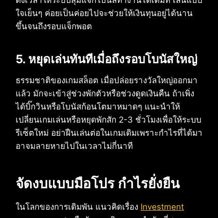
ดึงเวลาให้ระบบสุ่มแจกโบนัสทำงานได้เต็มที่ เล่นแบบ
ใจเย็นๆ ค่อยเป็นค่อยไปจะช่วยให้เงินทุนอยู่ได้นาน
ขึ้นจนถึงรอบแจ็กพอต
5. หยุดเล่นทันทีเมื่อถึงรอบโบนัสใหญ่
ธรรมชาติของเกมสล็อต เมื่อปล่อยรางวัลใหญ่ออกมา
แล้ว มักจะเข้าสู่ช่วงพักตัวหรือช่วงดูดเงินคืน ถ้าเพิ่ง
ได้บิ๊กวินหรือโบนัสก้อนโตมาหมาดๆ แนะนำให้
เปลี่ยนเกมเล่นหรือหยุดพักสัก 2-3 ชั่วโมงเพื่อให้ระบบ
รีเซ็ตใหม่ อย่าฝืนเล่นต่อในเกมเดิมเพราะกำไรที่ได้มา
อาจมลายหายไปในเวลาไม่กี่นาที
จัดงบแบบมือโปร กำไรยั่งยืน
ในโลกของการเดิมพัน แนวคิดเรื่อง
Investment