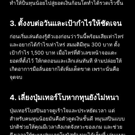
ทำให้ปั้นทุนน้อยไปสู่ยอดเงินก้อนโตทำได้รวดเร็วขึ้น
3. ตั้งงบต่อวันและเป้ากำไรให้ชัดเจน
ก่อนเริ่มเล่นต้องรู้ตัวเองก่อนว่าวันนี้พร้อมเสียเท่าไหร่
และอยากได้กำไรเท่าไหร่ สมมติมีทุน 300 บาท ตั้ง
เป้ากำไร 1,500 บาท เมื่อไหร่ที่ตัวเลขหน้าจอแตะ
ยอดที่ตั้งไว้ ให้กดถอนและเลิกเล่นทันที ห้ามปล่อยให้
เกิดอาการมือลั่นอยากได้เพิ่มเด็ดขาด เพราะนั่นคือ
จุดจบ
4. เลี่ยงปุ่มเทอร์โบหากทุนยังไม่หนา
ปุ่มเทอร์โบสปินอาจดูเร้าใจและประหยัดเวลา แต่
สำหรับคนทุนน้อยมันคือตัวดูดเงินชั้นดี หมุนสปินแบบ
ปกติช่วยให้คุณมีเวลาสังเกตจังหวะของเกม และช่วย