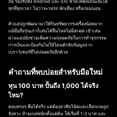
ถือ รองรับทั้ง Android และ iOS ช่วยให้คุณปั้นเงินได้
ทุกที่ทุกเวลา ไม่ว่าจะรอรถ พักเที่ยง หรือก่อนนอน
ตัวแอปถูกพัฒนามาให้กินทรัพยากรเครื่องน้อยมาก
แม้มือถือรุ่นเก่าก็เล่นได้ลื่นไหลไม่มีสะดุด เข้าเล่น
ผ่านแอปยังช่วยเพิ่มความปลอดภัยในการทำธุรกรรม
การเงินและป้องกันไม่ให้โดนดักจับข้อมูลจาก
เบราว์เซอร์ที่ไม่ปลอดภัยอีกด้วย
คำถามที่พบบ่อยสำหรับมือใหม่
ทุน 100 บาท ปั้นถึง 1,000 ได้จริง
ไหม?
ตอบตรงๆ คือได้จริง แต่ต้องอาศัยวินัยและเลือกเกมถูก
จังหวะ ห้ามเบทหนักตั้งแต่ต้น ให้เริ่มที่ 1-2 บาท และ