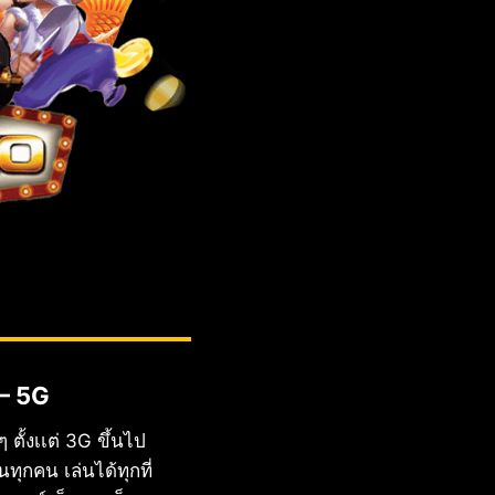
 – 5G
ตั้งเเต่ 3G ขึ้นไป
ทุกคน เล่นได้ทุกที่