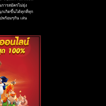
นการสมัครไม่ยุ่ง
เกิดขึ้นได้ทุกที่ทุก
ปพร้อมๆกัน เล่น