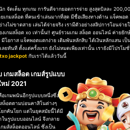
นัก จัดเต็ม ทุกเกม การันตีจากยอดการจ่าย สูงสุดบิลละ 200
ยเกมสล็อต ที่คนเข้าเล่นมากที่สุด มีชื่อเสียงทางด้าน แจ็คพอต 
ย่างไม่ขาดสาย เล่นได้จ่ายจริง เรามีตัวอย่างสลิปการโอนจ่ายให้
องเกมสล็อต xo เท่านั้น!! ศูนย์รวมเกม สล็อต ออนไลน์ ค่ายยักษ
ย มีโอกาส แจ็คพอตแตกง่าย เดิมพันหลักสิบ ได้เงินหลักแสน เป็น
ยทันที ตั้งแต่ครั้งแรก ยังไม่หมดเพียงเท่านั้น เรายังมีโปรโมช
txo jackpot
กับเราได้แล้ววันนี้
ับ เกมสล็อต เกมส์รูปแบบ
ใหม่ 2021
ือเกมพนันอีกรูปแบบหนึ่งซึ่งใน
ตู้สล็อตตามบ่อนคาสิโนต่างๆ
โยกคันโยก แต่ในยุคสมัยนี้ได้มี
าในรูปแบบออนไลน์ จึงกลาย
เกมส์สล็อตออนไลน์ ซึ่งเป็น