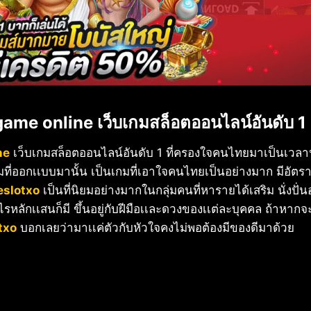
ame online เว็บเกมสล็อตออนไลน์อันดับ 
ne
เว็บเกมสล็อตออนไลน์อันดับ 1 ที่ครองใจคนไทยมาเป็นเวลา
มที่ออกเเบบมานั้น เป็นเกมที่เอาใจคนไทยเป็นอย่างมาก มีอัตรากา
slotxo
เป็นที่นิยมอย่างมากในกลุ่มคนที่หารายได้เสริม นั่งปั่นอย
ไรหลักเเสนก็มี ขึ้นอยู่กับฝีมือเเละดวงของเเต่ละบุคคล ถ้าหากจะ
txo
บอกเลยว่ามาเเค่ตัวกับหัวใจคงไม่พอต้องมีของดีมาด้วย