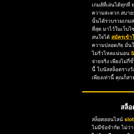
เกมส์ที่เล่นได้ทุกที่
ความสะดวก สบายมา
นั้นได้รวบรวมเกมส
ที่สุด มาไว้ในเว็บไ
สนใจได้
สมัครเข้า
ความปลอดภัย มั่นใ
ไม่รั่วไหลแน่นอน
S
จ่ายจริง เพียงไม่กี
นี้ โบนัสสล็อตราง
เพียงเท่านี้ คุณก็ส
สล็อ
สล็อตออนไลน์
slo
ไม่มีข้อจำกัด ไม่ว