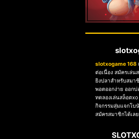
slotxo
slotxogame 168
เ
ต่อเนื่อง สมัครเล่
ยิงปลาสำหรับสมา
พอตออกง่าย ออกบ่อ
ทดลองเล่นสล็อตxo ใ
กิจกรรมสุ่มแจกโบน
สมัครสมาชิกได้เลย
SLOTXO 