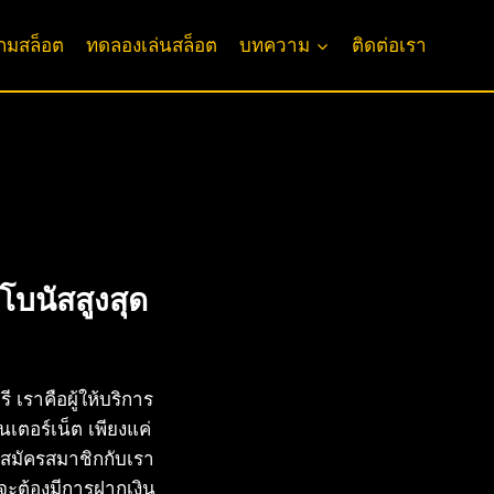
เกมสล็อต
ทดลองเล่นสล็อต
บทความ
ติดต่อเรา
โบนัสสูงสุด
 เราคือผู้ให้บริการ
เตอร์เน็ต เพียงแค่
ๆ สมัครสมาชิกกับเรา
นจะต้องมีการฝากเงิน