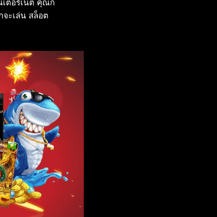
เตอร์เน็ต คุณก็
กจะเล่น สล็อต