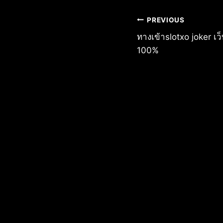
แนะแนว
PREVIOUS
ทางเข้าslotxo joker เ
เรื่อง
100%