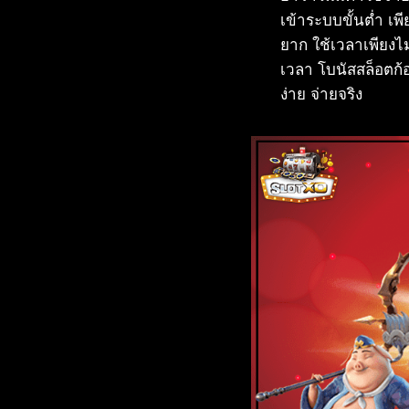
เข้าระบบขั้นต่ำ เพี
ยาก ใช้เวลาเพียงไม่
เวลา โบนัสสล็อตก้
ง่าย จ่ายจริง