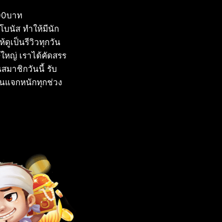
,000บาท
โบนัส ทำให้มีนัก
ดูเป็นรีวิวทุกวัน
์ใหญ่ เราได้คัดสรร
สมาชิกวันนี้ รับ
ั่นแจกหนักทุกช่วง