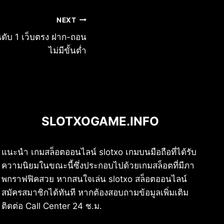
NEXT
ดับ 1 เว็บตรง ฝาก-ถอน
ไม่มีขั้นต่ำ
SLOTXOGAME.INFO
แนะนำ เกมสล็อตออนไลน์ slotxo เกมบนมือถือที่ได้รับ
ความนิยมในขณะนี้ซึ่งประกอบไปด้วยเกมสล็อตที่มีภา
พกราฟฟิคสวย หากสนใจเล่น slotxo สล็อตออนไลน์
สมัครสมาชิกได้ทันที หากต้องสอบถามข้อมูลเพิ่มเติม
ติดต่อ Call Center 24 ช.ม.