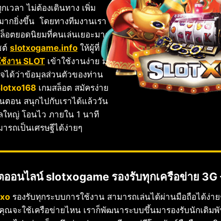
 ทุกเวลา ไม่ต้องเดินทาง เพิ่ม
กยิ่งขึ้น โดยทางทีมงานเรา
ล็อตยอดนิยมที่คนเล่นเยอะมาก
ซต์
slotxogame.info
ให้ผู้ที่
ใช้งาน SLOT
เข้าใช้งานง่าย มี
จได้ว่าข้อมุลส่วนตัวของท่าน
lotxo168
เกมสล็อต สมัครง่าย
่ขั้นตอน สนุกไปกับเราได้แล้ววัน
วัลใหญ่ โอนไว ภายใน 1 นาที
ามารถเป็นเศรษฐีได้ง่ายๆ
ตออนไลน์ slotxogame รองรับทุกเครือข่าย 3G
txo
รองรับทุกระบบการใช้งาน สามารถเล่นได้ผ่านมือถือได้ง่ายๆ 
่าคุณจะใช้เครือข่ายไหน เราก็พัฒนาระบบขึ้นมารองรับนักเดิมพัน