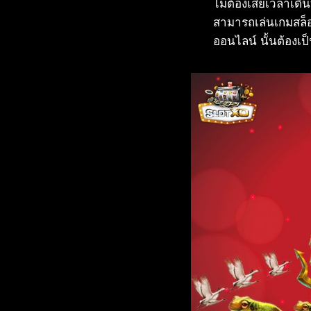
ไม่ต้องเสียเวลาเดิ
สามารถเล่นเกมสล็อ
ออนไลน์ นั้นต้องเ