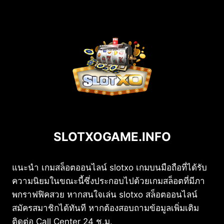
SLOTXOGAME.INFO
แนะนำ เกมสล็อตออนไลน์ slotxo เกมบนมือถือที่ได้รับ
ความนิยมในขณะนี้ซึ่งประกอบไปด้วยเกมสล็อตที่มีภา
พกราฟฟิคสวย หากสนใจเล่น slotxo สล็อตออนไลน์
สมัครสมาชิกได้ทันที หากต้องสอบถามข้อมูลเพิ่มเติม
ติดต่อ Call Center 24 ช.ม.