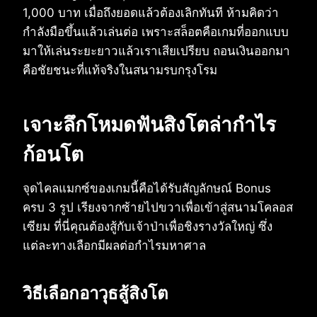
1,000 บาท เมื่อถึงยอดแล้วต้องเลิกทันที ห้ามคิดว่า
กำลังมือขึ้นแล้วเล่นต่อ เพราะสล็อตคือเกมที่ออกแบบ
มาให้เล่นระยะยาวแล้วเราเสียเปรียบ ถอนเงินออกมา
คือชัยชนะที่แท้จริงในสนามรบกรุงโรม
เจาะลึกโหมดฟันสิงโตล่ากำไร
ก้อนโต
จุดไคลแมกซ์ของเกมนี้คือได้รับสัญลักษณ์ Bonus
ครบ 3 รูป เรียงจากซ้ายไปขวาเพื่อเข้าสู่สนามโคลอส
เซียม ที่นี่คุณต้องสู้กับเจ้าป่าเพื่อชิงรางวัลใหญ่ ซึ่ง
แต่ละทางเลือกมีผลต่อกำไรมหาศาล
วิธีเลือกอาวุธสู้สิงโต