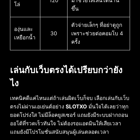
120
มาช่วยให้เล่นได้นาน
โล่
ขึ้น
ตัวจ่ายเล็กๆ ที่อย่าดูถูก
องุ่นและ
30
เพราะช่วยต่อคอมโบ 4
เหยือกน้ำ
ครั้ง
เล่นกับเว็บตรงได้เปรียบกว่ายัง
ไง
เทคนิคดีแค่ไหนแต่ถ้าเล่นผิดเว็บก็จบ เลือกเล่นกับเว็บ
ตรงไม่ผ่านเอเย่นต์อย่าง
SLOTXO
มั่นใจได้เลยว่าทุก
ยอดโปร่งใส ไม่มีล็อคยูสเซอร์ แถมยังมีระบบฝากถอน
ออโต้ที่รวดเร็วทันใจ ไม่ต้องรอแอดมินให้เสียเวลา
แถมยังมีโปรโมชั่นสนับสนุนผู้เล่นตลอดเวลา