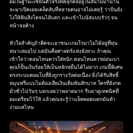
ผมในฐานะเซียนตัวจริงที่คลุกคลีอยู่ในสนามมานาน
จะมาเปิดเผยเคล็ดลับที่หลายคนอาจไม่เคยรู้ ว่าปั่นยัง
ไงให้ฟันสิงโตจนไส้แตก และเข้าโบนัสแบบรัวๆ จน
หน้าจอค้าง
หัวใจสำคัญถ้าคิดจะเอาชนะเกมโรม่าไม่ได้อยู่ที่ทุน
หนาเสมอไป แต่มันคือศาสตร์แห่งจังหวะ ถ้าคุณ
เข้าใจว่าตอนไหนควรใส่หนัก ตอนไหนควรผ่อนเบา
คุณก็ปั้นเงินร้อยให้เป็นหลักหมื่นได้ไม่ยาก เกมนี้พิเศษ
ตรงระบบคอมโบที่ยิ่งถูกรางวัลต่อเนื่อง ยิ่งได้รับสิทธิ์
หมุนฟรีแบบไม่ต้องเสียเงินเดิมพันสักบาท ใครที่ยังกด
มั่วซั่วไปวันๆ บอกเลยว่าพลาดมาก รีบมาดูเทคนิคที่
ผมเตรียมไว้ให้ แล้วคุณจะรู้ว่าแจ็คพอตแตกมันทำ
ง่ายแค่ไหน