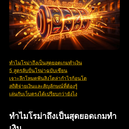
ทำไมโรม่าถึงเป็นสุดยอดเกมทำเงิน
5 สูตรลับปั่นโรม่าฉบับเซียน
เจาะลึกโหมดฟันสิงโตล่ากำไรก้อนโต
สถิติจ่ายเงินและสัญลักษณ์ที่ต้องรู้
เล่นกับเว็บตรงได้เปรียบกว่ายังไง
ทำไมโรม่าถึงเป็นสุดยอดเกมทำ
เงิน