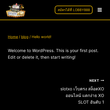
Skip
to
สมัครได้ที่ LOBBY888
content
Home
/
blog
/
Hello world!
Welcome to WordPress. This is your first post.
Edit or delete it, then start writing!
แนะแนว
NEXT
slotxo เว็บตรง สล็อตXO
เรื่อง
ออนไลน์ แตกง่าย XO
SLOT อันดับ 1