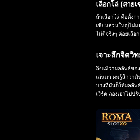
เลือกโล่ (สาย
ถ้าเลือกโล่ คือตั้ง
เซียนส่วนใหญ่ไม่แน
ไม่ดีจริงๆ ค่อยเลือก
เจาะลึกจิตวิท
ถึงแม้ว่าผลลัพธ์ขอ
เล่นมา ผมรู้สึกว่า
บางทีมันก็ให้ผลลัพธ์
เวิร์ค ลองเอาไปปรั