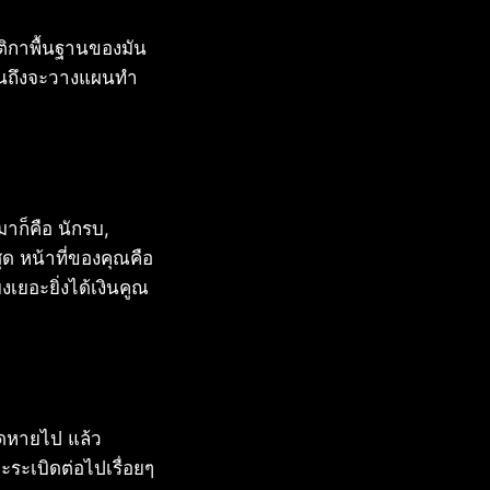
ติกาพื้นฐานของมัน
่อนถึงจะวางแผนทำ
มาก็คือ นักรบ,
ุด หน้าที่ของคุณคือ
งเยอะยิ่งได้เงินคูณ
ิดหายไป แล้ว
ระเบิดต่อไปเรื่อยๆ