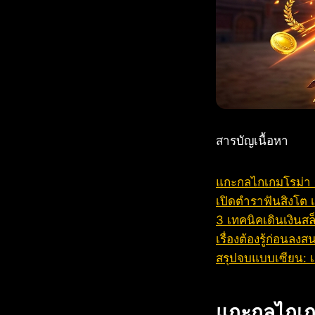
สารบัญเนื้อหา
แกะกลไกเกมโรม่า รู
เปิดตำราฟันสิงโต เ
3 เทคนิคเดินเงินสล
เรื่องต้องรู้ก่อนลง
สรุปจบแบบเซียน: เล
แกะกลไกเกมโ