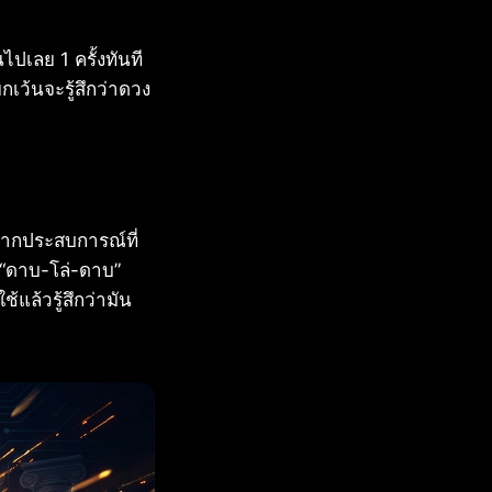
นไปเลย 1 ครั้งทันที
เว้นจะรู้สึกว่าดวง
ากประสบการณ์ที่
อ “ดาบ-โล่-ดาบ”
ช้แล้วรู้สึกว่ามัน