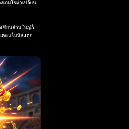
องเกมโรม่าเปลี่ยน
วกเซียนส่วนใหญ่ก็
้อนตอนโบนัสแตก