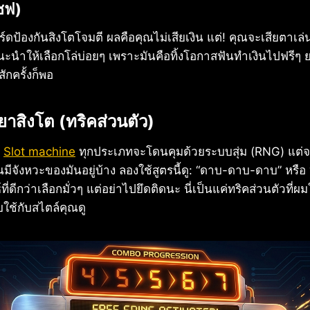
เซฟ)
การ์ดป้องกันสิงโตโจมตี ผลคือคุณไม่เสียเงิน แต่! คุณจะเสียตาเล่
ะนำให้เลือกโล่บ่อยๆ เพราะมันคือทิ้งโอกาสฟันทำเงินไปฟรีๆ ยก
สักครั้งก็พอ
ยาสิงโต (ทริคส่วนตัว)
ง
Slot machine
ทุกประเภทจะโดนคุมด้วยระบบสุ่ม (RNG) แต่จ
มันมีจังหวะของมันอยู่บ้าง ลองใช้สูตรนี้ดู: “ดาบ-ดาบ-ดาบ” หรื
ที่ดีกว่าเลือกมั่วๆ แต่อย่าไปยึดติดนะ นี่เป็นแค่ทริคส่วนตัวที่ผมใ
บใช้กับสไตล์คุณดู