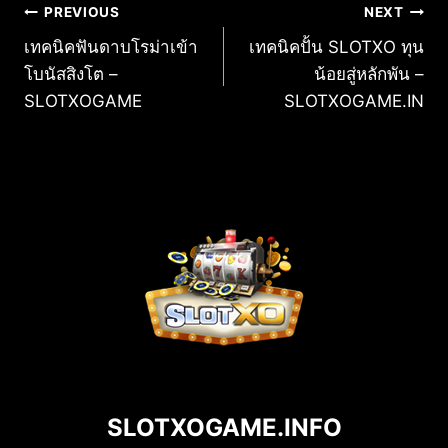
แนะแนว
PREVIOUS
NEXT
เทคนิคฟันดาบโรม่าเข้า
เทคนิคปั้น SLOTXO ทุน
เรื่อง
โบนัสสิงโต –
น้อยสู่หลักพัน –
SLOTXOGAME
SLOTXOGAME.IN
SLOTXOGAME.INFO