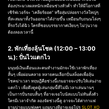
ต้องประมวลผลหนักเหมือนช่วงหัวค่ำ ทำให้มีโอกาสที่
เซิร์ฟเวอร์จะ “เคลียร์ยอด” หรือสุ่มปล่อยรางวัลใหญ่ๆ
ที่สะสมมาทั้งวันออกมาได้ง่ายขึ้น เหมือนกับถนนโล่งๆ
ที่รถวิ่งได้ฉิว ใครที่ชอบบรรยากาศเงียบๆ ไม่วุ่นวาย
ต้องลองเวลานี้
2. พักเที่ยงลุ้นโชค (12:00 – 13:00
น.): ปั่นไวแตกไว
มนุษย์เงินเดือนและคนทำงานมักจะใช้เวลาพักเที่ยง
สั้นๆ เพื่อผ่อนคลาย หลายคนเลือกปั่นสล็อตเพื่อลุ้น
โชคฆ่าเวลา ทฤษฎีคือช่วงนี้เกมอาจจะปรับให้เล่นง่าย
แตกไว เพื่อดึงดูดผู้เล่นกลุ่มนี้ที่ไม่มีเวลาเล่นนานๆ
เป็นการปั่นรอบสั้นๆ ที่อาจเจอโบนัสแบบไม่ทันตั้งตัว
ใครมีเวลาจำกัด ลองจัดช่วงนี้ดู อาจจะได้ค่ากาแฟ
ยามบ่ายแบบฟลุคๆ แถมบางทีอาจเจอโปร
SLOT XO