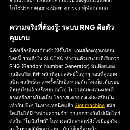
จากประสบการณ์และความเชื่อของผู้เล่นเป็นหลัก
ไม่ใช่ประกาศอย่างเป็นทางการจากผู้พัฒนาเกม
ความจริงที่ต้องรู้: ระบบ RNG คือตัว
คุมเกม
นี่คือเรื่องที่คุณต้องจำให้ขึ้นใจ! เกมสล็อตทุกเกมบน
โลกนี้ รวมถึงใน SLOTXO ทำงานด้วยระบบที่เรียกว่า
RNG (Random Number Generator) มันคือสมอง
กลอัจฉริยะที่ทำหน้าที่สุ่มผลลัพธ์ในทุกๆ รอบที่คุณกด
สปิน ผลลัพธ์แต่ละครั้งเป็นอิสระต่อกัน ไม่เกี่ยวกับรอบ
ที่หมุนไปแล้วหรือรอบต่อไป ไม่ว่าคุณจะเล่นตอนตี
สามหรือสามโมงเย็น โอกาสแตกของแต่ละสปินมัน
เท่ากันเป๊ะๆ ในทางเทคนิคแล้ว
Slot machine
สมัย
ใหม่ไม่ได้มี “หน่วยความจำ” ว่าแจกรางวัลไปเมื่อไหร่
ดังนั้น “โบนัสไทม์” ในทางคณิตศาสตร์จึงไม่มีอยู่จริง
แต่ในทางสถิติของผู้เล่น…มันก็อีกเรื่องหนึ่ง