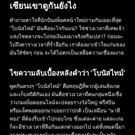
เซียนเขาดูกันยังไง
คำถามคาใจที่นักปั่นสล็อตหน้าใหม่ถามกันเยอะที่สุด
“โบนัสไทม์” มันคืออะไรกันแน่? ใช่ช่วงเวลาที่เทพเจ้า
แห่งโชคลาภจะโปรยเงินลงมาจริงหรือเปล่า? ก่อนจะ
ไปถึงตารางเวลาที่ร่ำลือกัน เราต้องมาเข้าใจแก่นของ
มันให้ชัดๆ ก่อน จะได้ไม่ตกเป็นเหยื่อความเชื่องมงาย
ไขความลับเบื้องหลังคำว่า ‘โบนัสไทม์’
พูดกันตรงๆ “โบนัสไทม์” คือทฤษฎีที่พวกผู้เล่นสังเกต
และเก็บสถิติกันเอง มันคือช่วงเวลาที่คนกลุ่มหนึ่งเชื่อ
ว่าเกมสล็อตออนไลน์จะปล่อยรางวัลใหญ่ ฟรีสปิน
หรือแจ็คพอตออกมาบ่อยกว่าปกติ เป็นเหมือน “นาที
ทอง” ที่ต้องรีบเข้าไปกอบโกย ซึ่งแต่ละค่าย แต่ละเกม
ก็จะมีช่วงเวลาที่ลือกันแตกต่างออกไป แต่ทั้งหมดนี้มา