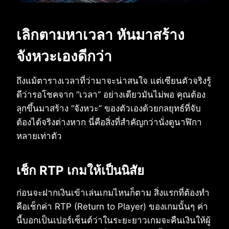
เลิกตามหาเวลา หันมาสร้าง
จังหวะเองดีกว่า
ถึงแม้ตารางเวลาที่ว่ามาจะน่าสนใจ แต่เซียนตัวจริงรู้
ดีว่ารอโชคจาก “เวลา” อย่างเดียวมันไม่พอ คุณต้อง
ลุกขึ้นมาสร้าง “จังหวะ” ของตัวเองด้วยกลยุทธ์ที่จับ
ต้องได้จริงต่างหาก นี่คือสิ่งที่สำคัญกว่านั่งดูนาฬิกา
หลายเท่าตัว
เช็ก RTP เกมให้เป็นนิสัย
ก่อนจะฝากเงินเข้าเล่นเกมไหนก็ตาม สิ่งแรกที่ต้องทำ
คือเช็กค่า RTP (Return to Player) ของเกมนั้นๆ ค่า
นี้บอกเป็นเปอร์เซ็นต์ว่าในระยะยาวเกมจะคืนเงินให้ผู้