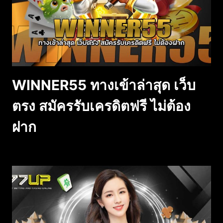
WINNER55 ทางเข้าล่าสุด เว็บ
ตรง สมัครรับเครดิตฟรี ไม่ต้อง
ฝาก