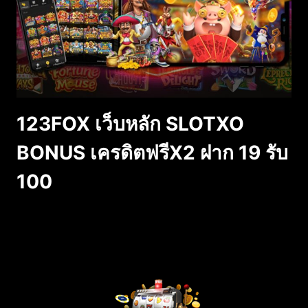
123FOX เว็บหลัก SLOTXO
BONUS เครดิตฟรีX2 ฝาก 19 รับ
100