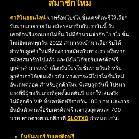
สมาชิกใหม่
คาสิโนออนไลน์
มาพร้อมโปรโมชั่นเครดิตฟรีให้เลือก
รับมากมายรายวัน สมัครสมาชิกกับเราวันนี้ รับ
เครดิตฟรีแจกแบบไม่อั้น ไม่มีจำนวนจำกัด โปรโมชั่น
ใหม่อัพเดททุกวัน 2022 สามารถเข้ามาเลือกรับได้
สำหรับลูกค้าใหม่ที่ต้องการสมัครกับทางเรา หรือหาก
สมัครสมาชิกไปแล้ว และยังไม่ได้ขอรับเครดิตฟรี
ลูกค้าสามารถเข้าเลือกรับโปรโมชั่นรายวันสำหรับ
ลูกค้าเก่าได้เช่นเดียวกัน ทางเราจะมีโปรโมชั่นใหม่
อัพเดทตลอด สำหรับลูกค้าใหม่ พิเศษสุดวันนี้ โปรมา
แรงที่มีผู้ขอรับมากที่สุดตั้งแต่ต้นปี แจกให้เล่นจริง
ไม่มีลูกค้า VIP ทั้งเครดิตฟรีรายวัน 100 บาท และการ
ยืนยันตัวตนเพื่อรับเครดิตฟรี แจกสูงสุดคนละ 700
บาท หากตรงตามกติกาที่
SLOTXO
กำหนด เช่น.
ยืนยันเบอร์ รับเครดิตฟรี