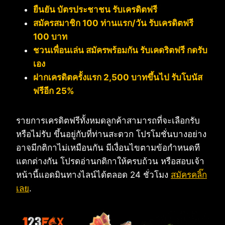
ยืนยัน บัตรประชาชน รับเครดิตฟรี
สมัครสมาชิก 100 ท่านแรก/วัน รับเครดิตฟรี
100 บาท
ชวนเพื่อนเล่น สมัครพร้อมกัน รับเคดริตฟรี กดรับ
เอง
ฝากเครดิตครั้งแรก 2,500 บาทขึ้นไป รับโบนัส
ฟรีอีก 25%
รายการเครดิตฟรีทั้งหมดลูกค้าสามารถที่จะเลือกรับ
หรือไม่รับ ขึ้นอยู่กับที่ท่านสะดวก โปรโมชั่นบางอย่าง
อาจมีกติกาไม่เหมือนกัน มีเงื่อนไขตามข้อกำหนดที
แตกต่างกัน โปรดอ่านกติกาให้ครบถ้วน หรือสอบเจ้า
หน้านี้แอดมินทางไลน์ได้ตลอด 24 ชั่วโมง
สมัครคลิ๊ก
เลย
.