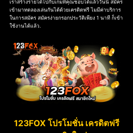
เราสร้างรายได้ไปกับเกมที่คุณชอบได้แล้ววันนี้ สมัคร
เข้ามาทดลองเล่นกันได้ด้วยเครดิตฟรี ไมมีค่าบริการ
ในการสมัคร สมัครง่ายกรอกประวัติเพียง 1 นาที ก็เข้า
ใช้งานได้แล้ว.
123FOX โปรโมชั่น เครดิตฟรี