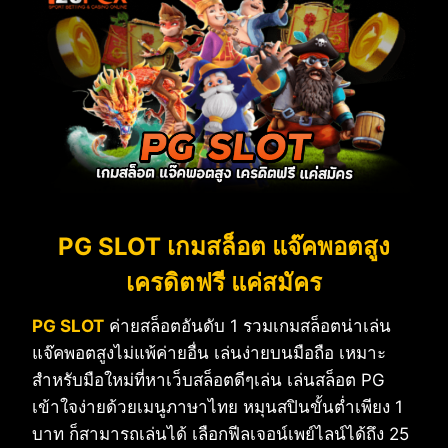
PG SLOT เกมสล็อต แจ๊คพอตสูง
เครดิตฟรี แค่สมัคร
PG SLOT
ค่ายสล็อตอันดับ 1 รวมเกมสล็อตน่าเล่น
แจ๊คพอตสูงไม่แพ้ค่ายอื่น เล่นง่ายบนมือถือ เหมาะ
สำหรับมือใหม่ที่หาเว็บสล็อตดีๆเล่น เล่นสล็อต PG
เข้าใจง่ายด้วยเมนูภาษาไทย หมุนสปินขั้นต่ำเพียง 1
บาท ก็สามารถเล่นได้ เลือกฟีลเจอน์เพย์ไลน์ได้ถึง 25