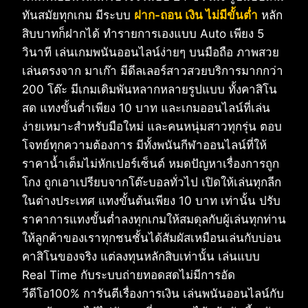
ทันสมัยทุกเกม มีระบบ
ฝาก-ถอน เงิน ไม่มีขั้นต่ำ
หลัก
สิบบาทก็ฝากได้ ทำรายการเองแบบ Auto เพียง 5
วินาที เล่นเกมพนันออนไลน์ง่ายๆ บนมือถือ ภาพสวย
เล่นตรงจาก มาเก๊า มีดีลเลอร์สาวสวยบริการมากกว่า
200 โต๊ะ มีเกมเดิมพันหลากหลายรูปแบบ ทั้งคาสิโน
สด แทงขั้นต่ำเพียง 10 บาท และเกมออนไลน์ที่เล่น
ง่ายเหมาะสำหรับมือใหม่ และคนหนุ่มสาวทุกรุ่น ตอบ
โจทย์ทุกความต้องการ มีทั้งพนันกีฬาออนไลน์ที่ให้
ราคาน้ำเต็มไม่หักเปอร์เซ็นต์ หมดปัญหาเรื่องการถูก
โกง ถูกเอาเปรียบจากโต๊ะบอลทั่วไป เปิดให้เล่นทุกลีก
ในต่างประเทศ แทงขั้นต้นเพียง 10 บาท เท่านั้น ปรับ
ราคาการแทงขั้นต่ำลงทุกเกมให้สมดุลกับผู้เล่นทุกท่าน
ให้ลูกค้าของเราทุกชนชั้นได้สัมผัสเหมือนเล่นกับบ่อน
คาสิโนของจริง แต่ลงทุนหลักสิบเท่านั้น เล่นแบบ
Real Time กับระบบถ่ายทอดสดไม่มีการอัด
วีดีโอ100% การันตีเรื่องการเงิน เล่นพนันออนไลน์กับ