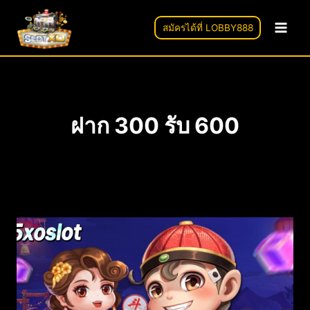
Skip
to
สมัครได้ที่ LOBBY888
content
ฝาก 300 รับ 600