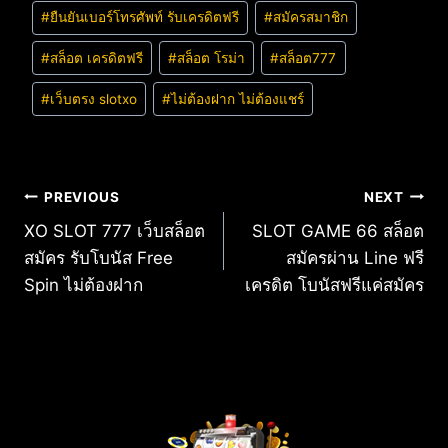
#
ยืนยันเบอร์โทรศัพท์ รับเครดิตฟรี
#
สมัครสมาชิก
#
สล็อต เครดิตฟรี
#
สล็อต โรม่า
#
สล็อต777
#
เว็บตรง slotxo
#
ไม่ต้องฝาก ไม่ต้องแชร์
แนะแนว
PREVIOUS
NEXT
XO SLOT 777 เว็บสล็อต
SLOT GAME 66 สล็อต
เรื่อง
สมัคร รับโบนัส Free
สมัครผ่าน Line ฟรี
Spin ไม่ต้องฝาก
เครดิต โบนัสฟรีแค่สมัคร