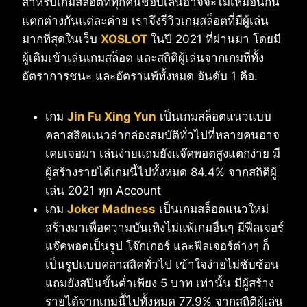
สำหรับเกมสล็อตที่ทุกคนชอบเล่นอาจจะไม่เหมือนกัน
แตกต่างกันแต่ละค่าย เราจึงรีวิวเกมสล็อตที่มีผู้เล่น
มากที่สุดในเว็บ
XOSLOT
ในปี 2021 ที่ผ่านมา โดยมี
ผู้เติมเข้าเล่นเกมสล็อต และสถิติผู้เล่นจากเกมที่ทั้ง
อัตราการชนะ และอัตราแพ้ทั้งหมด อันดับ 1 คือ.
เกม
Jin Fu Xing Yun
เป็นเกมสล็อตแนวแบบ
คลาสสิคแนวล่ากล่องสมบัติทั่วไปที่หลายคนอาจ
เคยเจอมา เล่นง่ายแถมยังแจ๊คพอตสูงแตกง่าย มี
ผู้สร้างรายได้เกมนี้ไปทั้งหมด 84.4% จากสถิติผู้
เล่น 2021 ทุก Account
เกม
Joker Madness
เป็นเกมสล็อตแนวใหม่
สร้างมาเพื่อความบันเทิงไม่แพ้เกมอื่นๆ มีฟีลเจอร์
แจ๊คพอตเป็นรูป โจ๊กเกอร์ และฟีลเจอร์ต่างๆ ก็
เป็นรูปแบบคลาสสิคทั่วไป เข้าใจง่ายไม่ซับซ้อน
แถมยังสปินขั้นต่ำเพียง 5 บาท เท่านั้น มีผู้สร้าง
รายได้จากเกมนี้ไปทั้งหมด 77.9% จากสถิติผู้เล่น