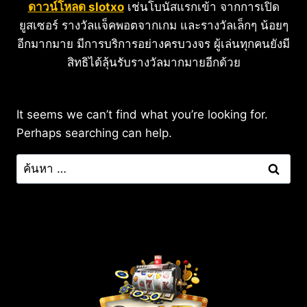
ดาวน์โหลด slotxo
เช่นโบนัสแรกเข้า จากการเปิด
ยูสเซอร์ รางวัลแจ็คพอตจากเกม และรางวัลเล็กๆ น้อยๆ
อีกมากมาย มีการบริการอย่างครบวงจร ผู้เล่นทุกคนยังมี
สิทธิได้ลุ้นรับรางวัลมากมายอีกด้วย
It seems we can’t find what you’re looking for.
Perhaps searching can help.
ค้นหา
สำหรับ: