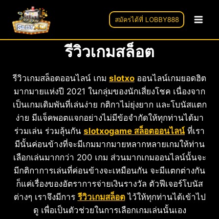
Skip
to
สมัครได้ที่ LOBBY888
content
รีวิวเกมสล็อต
รีวิวเกมสล็อตออนไลน์ เกม
slotxo
ออนไลน์เกมยอดฮิต
มากมายแห่งปี 2021 ในกลุ่มของนักเสี่ยงโชค เนื่องจาก
เป็นเกมเดิมพันที่เล่นง่าย กติกาไม่ยุ่งยาก และโบนัสแตก
ง่าย มีแจ็คพอตแจกอย่างไม่มีข้อจำกัดให้ทุกท่านได้มา
ร่วมเล่น ร่วมลุ้นกัน
slotxogame สล็อตออนไลน์
ที่เรา
มีนั้นค่อนข้างที่จะมีเกมมากมายหลากหลายเกมให้ท่าน
เลือกเล่นมากกว่า 200 เกม ส่วนมากเกมออนไลน์นั้นจะ
มีกติกาการเล่นที่ค่อนข้างจะเหมือนกัน จะมีแตกต่างกัน
ก็แค่เรื่องของอัตราการจ่ายเงินรางวัล ตัวฟีเจอร์โบนัส
ต่างๆ เราจึงมีการ
รีวิวเกมสล็อต
ไว้ให้ทุกท่านได้เข้าไป
ดู เพื่อเป็นตัวช่วยในการเลือกเกมเล่นนั้นเอง