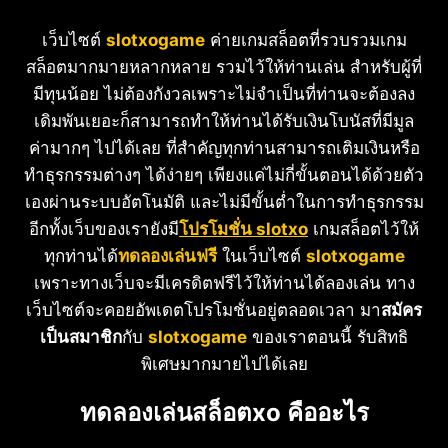
เว็บไซต์
slotxogame
ค่ายเกมสล็อตที่รวบรวมเกม
สล็อตมากมายหลากหลาย รวมไว้ให้ท่านเล่น สำหรับผู้ที่
มีทุนน้อย ไม่ต้องกังวลเพราะไม่จำเป็นที่ท่านจะต้องลง
เดิมพันเยอะก็สามารถทำให้ท่านได้รับเงินโบนัสที่มีมูล
ค่ามากๆ ไปได้เลย ที่สำคัญทุกท่านสามารถเติมเงินหรือ
ทำธุรกรรมต่างๆ ได้ง่ายๆ เพียงแค่ไม่กี่ขั้นตอนได้ด้วยตัว
เองผ่านระบบอัตโนมัติ และไม่มีขั้นต่ำในการทำธุรกรรม
อีกทั้งเว็บของเรายังมี
โปรโมชั่น slotxo
เกมสล็อตไว้ให้
ทุกท่านได้
ทดลองเล่นฟรี
ในเว็บไซต์
slotxogame
เพราะทางเว็บจะมีเครดิตฟรีไว้ให้ท่านได้ลองเล่น ทาง
เว็บไซต์จะคอยอัพเดตโปรโมชั่นอยู่ตลอดเวลา มา
สมัคร
เป็นสมาชิก
กับ
slotxogame
ของเราตอนนี้ รับสิทธิ
พิเศษมากมายไปได้เลย
ทดลองเล่นสล็อตxo คืออะไร