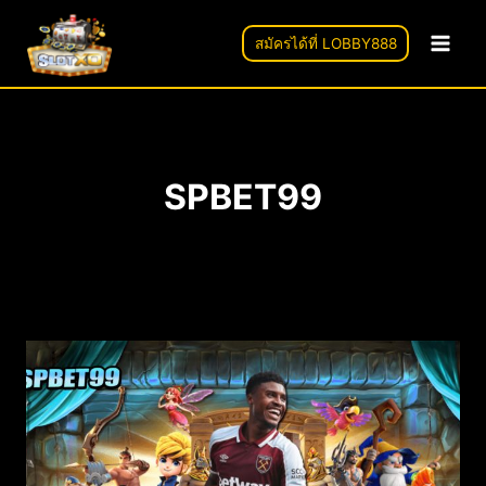
Skip
to
สมัครได้ที่ LOBBY888
content
SPBET99