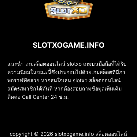
SLOTXOGAME.INFO
แนะนำ เกมสล็อตออนไลน์ slotxo เกมบนมือถือที่ได้รับ
ความนิยมในขณะนี้ซึ่งประกอบไปด้วยเกมสล็อตที่มีภา
พกราฟฟิคสวย หากสนใจเล่น slotxo สล็อตออนไลน์
สมัครสมาชิกได้ทันที หากต้องสอบถามข้อมูลเพิ่มเติม
ติดต่อ Call Center 24 ช.ม.
copyright © 2026 slotxogame.info สล็อตออนไลน์