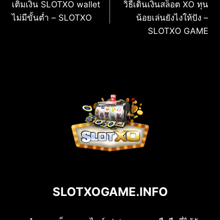
เติมเงิน SLOTXO wallet
วิธีเดินเงินสล็อต XO ทุน
เรื่อง
ไม่มีขั้นต่ำ – SLOTXO
น้อยเล่นยังไงให้ปัง –
SLOTXO GAME
SLOTXOGAME.INFO