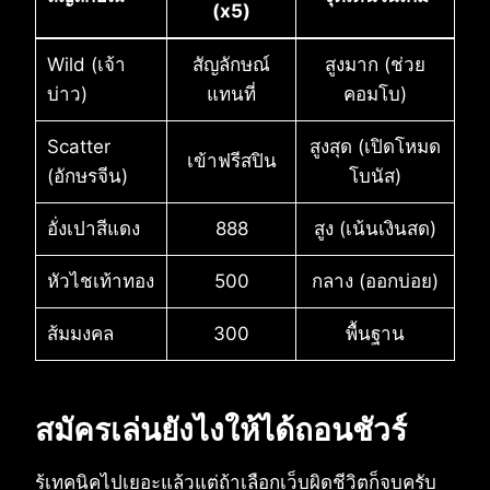
(x5)
Wild (เจ้า
สัญลักษณ์
สูงมาก (ช่วย
บ่าว)
แทนที่
คอมโบ)
Scatter
สูงสุด (เปิดโหมด
เข้าฟรีสปิน
(อักษรจีน)
โบนัส)
อั่งเปาสีแดง
888
สูง (เน้นเงินสด)
หัวไชเท้าทอง
500
กลาง (ออกบ่อย)
ส้มมงคล
300
พื้นฐาน
สมัครเล่นยังไงให้ได้ถอนชัวร์
รู้เทคนิคไปเยอะแล้วแต่ถ้าเลือกเว็บผิดชีวิตก็จบครับ