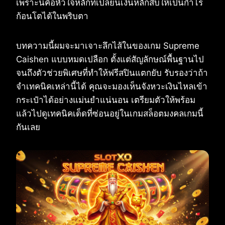
เพราะนี่คือหัวใจหลักที่เปลี่ยนเงินหลักสิบให้เป็นกำไร
ก้อนโตได้ในพริบตา
บทความนี้ผมจะมาเจาะลึกไส้ในของเกม Supreme
Caishen แบบหมดเปลือก ตั้งแต่สัญลักษณ์พื้นฐานไป
จนถึงตัวช่วยพิเศษที่ทำให้ฟรีสปินแตกยับ รับรองว่าถ้า
จำเทคนิคเหล่านี้ได้ คุณจะมองเห็นจังหวะเงินไหลเข้า
กระเป๋าได้อย่างแม่นยำแน่นอน เตรียมตัวให้พร้อม
แล้วไปดูเทคนิคเด็ดที่ซ่อนอยู่ในเกมสล็อตมงคลเกมนี้
กันเลย