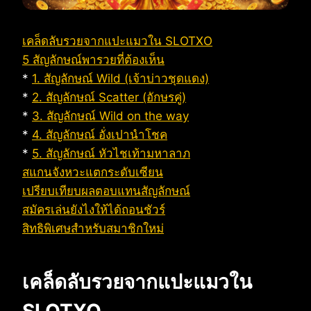
เคล็ดลับรวยจากแปะแมวใน SLOTXO
5 สัญลักษณ์พารวยที่ต้องเห็น
*
1. สัญลักษณ์ Wild (เจ้าบ่าวชุดแดง)
*
2. สัญลักษณ์ Scatter (อักษรคู่)
*
3. สัญลักษณ์ Wild on the way
*
4. สัญลักษณ์ อั่งเปานำโชค
*
5. สัญลักษณ์ หัวไชเท้ามหาลาภ
สแกนจังหวะแตกระดับเซียน
เปรียบเทียบผลตอบแทนสัญลักษณ์
สมัครเล่นยังไงให้ได้ถอนชัวร์
สิทธิพิเศษสำหรับสมาชิกใหม่
เคล็ดลับรวยจากแปะแมวใน
SLOTXO