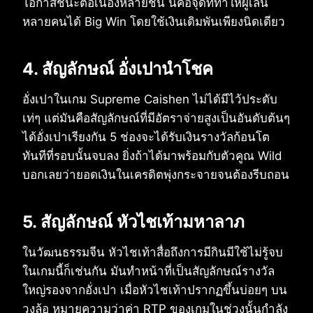
โอกาสชนะต่อเนื่องหลายชั้น นี่คือจุดที่ทำให้ผู้เล่น
หลายคนได้ Big Win โดยใช้เงินเดิมพันเพียงนิดเดียว
4. สัญลักษณ์ อั่งเปานำโชค
อั่งเปาในเกม Supreme Caishen ไม่ได้มีไว้ประดับ
เท่ๆ แต่มันคือสัญลักษณ์ที่มีอัตราจ่ายสูงเป็นอันดับต้นๆ
ได้อั่งเปาเรียงกัน 5 ช่องจะได้รับเงินรางวัลก้อนโต
ทันทีที่รอบนั้นจบลง ยิ่งถ้าได้มาพร้อมกับตัวคูณ Wild
บอกเลยว่ายอดเงินในเครดิตพุ่งกระจายจนต้องรีบถอน
5. สัญลักษณ์ หัวไชเท้ามหาลาภ
ในวัฒนธรรมจีน หัวไชเท้าสื่อถึงการมีกินมีใช้ไม่รู้จบ
ในเกมนี้ก็เช่นกัน มันทำหน้าที่เป็นสัญลักษณ์รางวัล
ใหญ่รองจากอั่งเปา เมื่อหัวไชเท้าปรากฏขึ้นบ่อยๆ บน
วงล้อ หมายความว่าค่า RTP ของเกมในช่วงนั้นกำลัง