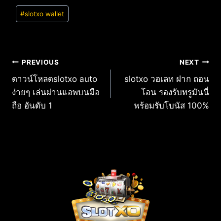
Post
#
slotxo wallet
Tags:
แนะแนว
PREVIOUS
NEXT
ดาวน์โหลดslotxo auto
slotxo วอเลท ฝาก ถอน
เรื่อง
ง่ายๆ เล่นผ่านแอพบนมือ
โอน รองรับทรูมันนี่
ถือ อันดับ 1
พร้อมรับโบนัส 100%