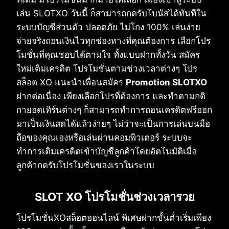
เล่น SLOTXO วันนี้ ก็สามารถกดรับโบนัสได้ทันทีใน
ระบบบัญชีส่วนตัว ปลอดภัย ไม่โกง 100% เล่นง่าย
จ่ายจริงถอนเงินไวทุกช่องทางที่คุณต้องการ เลือกโปร
โมชั่นที่คุณชอบได้ตามใจ ทั้งแบบฝากทั้งวัน สมัคร
ใหม่เติมเครดิต โปรโมชั่นตามช่วงเวลาต่างๆ โปร
สล็อต XO แนะนำเพื่อนสมัคร
Promotion SLOTXO
ฝากต่อเนื่อง เพียงเลือกโปรที่ต้องการ และทำตามกติ
กายอดเทิร์นต่างๆ ก็สามารถทำการถอนเครดิตฟรีออก
มาเป็นเงินสดได้แล้วง่ายๆ ไม่ว่าจะเป็นการเล่นบนมือ
ถือของคุณเองหรือเล่นผ่านคอมพิวเตอร์ ระบบจะ
ทำการเติมเครดิตเข้าบัญชีลูกค้าโดยอัตโนมัติเมื่อ
ลูกค้ากดรับโปรโมชั่นของเราในระบบ
SLOT XO โปรโมชั่นช่วงเวลารวย​
โปรโมชั่นXOสล็อตออนไลน์ พิเศษฝากขั้นต่ำเริ่มเพียง