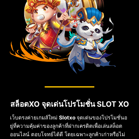
สล็อตXO จุดเด่นโปรโมชั่น SLOT XO
เว็บตรงค่ายเกมส์ใหม่
Slotxo
จุดเด่นของโปรโมชั่นอ
ยู่ที่ความคุ้มค่าของลูกค้าที่ฝากเครดิตเพื่อเล่นสล็อต
ออนไลน์ ตอบโจทย์ได้ดี โดยเฉพาะลูกค้าเก่าหรือไม่