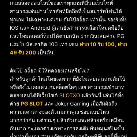
เกมสล็อตออนไลน์ของเราทุกเกมที่มีบนเว็บไซต์
สามารถเล่นผ่านโทรศัพท์มือถือที่เป็นสมาร์ทโฟนได้
ทุกเกม ไม่เฉพาะแต่เกม ดัมโบ้สล็อต เท่านั้น รองรังทั้ง
IOS และ Android ผู้เล่นยังสามารถเลือกโหมดมือถือ
และโหมดเดสก์ท็อปได้ตามถนัด ฝากเงินเล่นค่าย PG
แถมโบนัสเครดิต 100 เท่า เช่น
ฝาก 10 รับ 100
,
ฝาก
49 รับ 200
เป็นต้น.
ดัมโบ้ สล็อต มีให้ทดลองเล่นหรือไม่?
สำหรับลุกค้าใหม่โดยเฉพาะ ที่ยังไม่เคยเล่นเกมดัมโบ้
หรือยังไม่เคยเล่นเกมสล็อตใดๆ เลย สามารถเข้ามาท
ดลองเล่นได้ที่เว็บไซต์
SLOTXO
แล้ววันนี้ เล่นได้ทั้ง
ค่าย
PG SLOT
และ Joker Gaming เมื่อสัมผัสถึง
ความแตกต่างของตัวเกมว่าคุณชอบแบบไหน
มากกว่ากัน แต่รวมๆ แล้วตัวเกมจะคล้ายหรือเหมือน
กันมาก จะแตกต่างเฉพาะการลงเดิมพันหมุนสปินขั้น
ต่ำเท่านั้นเอง ส่วนแจ๊คพอตกับเครดิตฟรีที่แจกก็ขึ้นอยู่