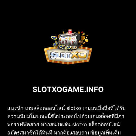
SLOTXOGAME.INFO
แนะนำ เกมสล็อตออนไลน์ slotxo เกมบนมือถือที่ได้รับ
ความนิยมในขณะนี้ซึ่งประกอบไปด้วยเกมสล็อตที่มีภา
พกราฟฟิคสวย หากสนใจเล่น slotxo สล็อตออนไลน์
สมัครสมาชิกได้ทันที หากต้องสอบถามข้อมูลเพิ่มเติม