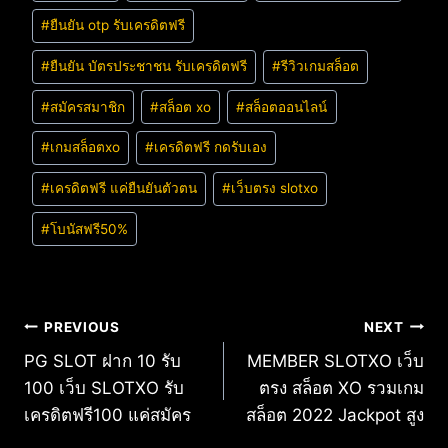
#
ยืนยัน otp รับเครดิตฟรี
#
ยืนยัน บัตรประชาชน รับเครดิตฟรี
#
รีวิวเกมสล็อต
#
สมัครสมาชิก
#
สล็อต xo
#
สล็อตออนไลน์
#
เกมสล็อตxo
#
เครดิตฟรี กดรับเอง
#
เครดิตฟรี แค่ยืนยันตัวตน
#
เว็บตรง slotxo
#
โบนัสฟรี50%
แนะแนว
PREVIOUS
NEXT
PG SLOT ฝาก 10 รับ
MEMBER SLOTXO เว็บ
เรื่อง
100 เว็บ SLOTXO รับ
ตรง สล็อต XO รวมเกม
เครดิตฟรี100 แค่สมัคร
สล็อต 2022 Jackpot สูง