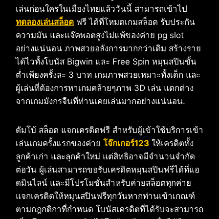
เล่นก่อนใครในเมืองไทยแล้ววันนี้ สามารถเข้าไป
ทดลองเล่นสล็อต
ฟรี ได้ที่โหมดเกมสล็อต รับประกัน
ความมัน และแจ๊คพอตสูงไม่แพ้ของค่าย pg slot
อย่างแน่นอน ภาพสวยอลังการมากกว่าเดิม สร้างราย
ได้ไวทั้งโบนัส Bigwin และ Free Spin หมุนสปินขั้น
ต่ำเพียงครั้งละ 3 บาท เกมภาพสวยเหมาะทั้งเด็ก และ
ผู้เล่นที่ต้องการหาเกมคล้ายๆภาพ 3D เล่น แตกต่าง
จากเกมมังกรจีนที่ท่านเคยเล่นมากอย่างแน่นอน.
ดัมโบ้ สล็อต แจกเครดิตฟรี สำหรับผู้เข้าใช้บริการเข้า
เล่นเกมครั้งแรกของค่าย
โจ๊กเกอร์123
ให้เครดิตทั้ง
ลูกค้าเก่า และลุกค้าใหม่ แต่สิทธิอาจมีจำนวนจำกัด
ต่อวัน ผู้เล่นสามารถขอรับเครดิตหมุนสปินฟรีได้ที่แอ
ดมินไลน์ และมีโปรโมชั่นสำหรับค่ายสล็อตทุกค่าย
แจกเครดิตให้หมุนสปินฟรีทุกวันหากท่านเข้าเกณฑ์
ตามกฎกติกาที่กำหนด โบนัสเครดิตที่ได้รับจะสามารถ