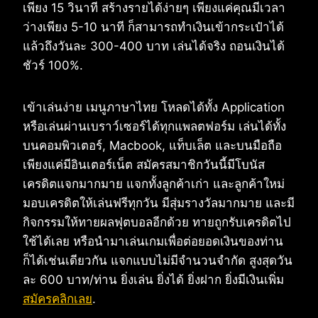
เพียง 15 วินาที สร้างรายได้ง่ายๆ เพียงแค่คุณมีเวลา
ว่างเพียง 5-10 นาที ก็สามารถทำเงินเข้ากระเป๋าได้
แล้วถึงวันละ 300-400 บาท เล่นได้จริง ถอนเงินได้
ชัวร์ 100%.
เข้าเล่นง่าย เมนูภาษาไทย โหลดได้ทั้ง Application
หรือเล่นผ่านเบราว์เซอร์ได้ทุกแพลตฟอร์ม เล่นได้ทั้ง
บนคอมพิวเตอร์, Macbook, แท็บเล็ต และบนมือถือ
เพียงแค่มีอินเตอร์เน็ต สมัครสมาชิกวันนี้มีโบนัส
เครดิตแจกมากมาย แจกทั้งลูกค้าเก่า และลูกค้าใหม่
มอบเครดิตให้เล่นฟรีทุกวัน มีสุ่มรางวัลมากมาย และมี
กิจกรรมให้ทายผลฟุตบอลอีกด้วย ทายถูกรับเครดิตไป
ใช้ได้เลย หรือนำมาเล่นเกมเพื่อต่อยอดเงินของท่าน
ก็ได้เช่นเดียวกัน แจกแบบไม่มีจำนวนจำกัด สูงสุดวัน
ละ 600 บาท/ท่าน ยิ่งเล่น ยิ่งได้ ยิ่งฝาก ยิ่งมีเงินเพิ่ม
สมัครคลิกเลย
.