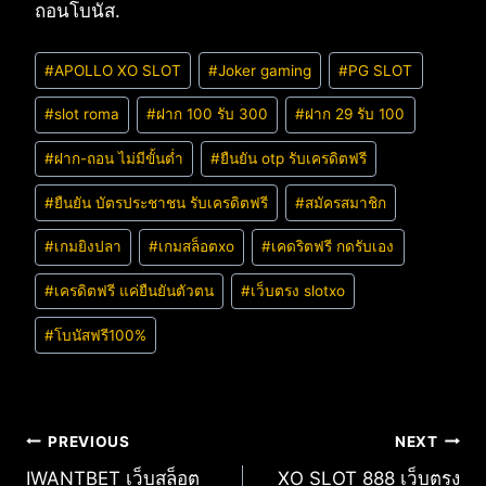
ถอนโบนัส.
Post
#
APOLLO XO SLOT
#
Joker gaming
#
PG SLOT
Tags:
#
slot roma
#
ฝาก 100 รับ 300
#
ฝาก 29 รับ 100
#
ฝาก-ถอน ไม่มีขั้นต่ำ
#
ยืนยัน otp รับเครดิตฟรี
#
ยืนยัน บัตรประชาชน รับเครดิตฟรี
#
สมัครสมาชิก
#
เกมยิงปลา
#
เกมสล็อตxo
#
เคดริตฟรี กดรับเอง
#
เครดิตฟรี แค่ยืนยันตัวตน
#
เว็บตรง slotxo
#
โบนัสฟรี100%
แนะแนว
PREVIOUS
NEXT
IWANTBET เว็บสล็อต
XO SLOT 888 เว็บตรง