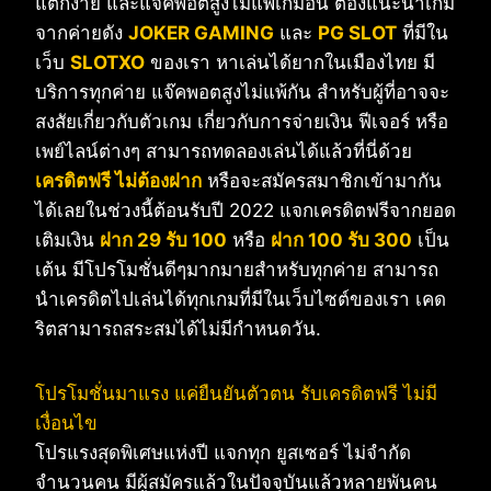
แตกง่าย และแจ๊คพอตสูงไม่แพ้เกมอื่น ต้องแนะนำเกม
จากค่ายดัง
JOKER GAMING
และ
PG SLOT
ที่มีใน
เว็บ
SLOTXO
ของเรา หาเล่นได้ยากในเมืองไทย มี
บริการทุกค่าย แจ๊คพอตสูงไม่แพ้กัน สำหรับผู้ที่อาจจะ
สงสัยเกี่ยวกับตัวเกม เกี่ยวกับการจ่ายเงิน ฟีเจอร์ หรือ
เพย์ไลน์ต่างๆ สามารถทดลองเล่นได้แล้วที่นี่ด้วย
เครดิตฟรี ไม่ต้องฝาก
หรือจะสมัครสมาชิกเข้ามากัน
ได้เลยในช่วงนี้ต้อนรับปี 2022 แจกเครดิตฟรีจากยอด
เติมเงิน
ฝาก 29 รับ 100
หรือ
ฝาก 100 รับ 300
เป็น
เต้น มีโปรโมชั่นดีๆมากมายสำหรับทุกค่าย สามารถ
นำเครดิตไปเล่นได้ทุกเกมที่มีในเว็บไซต์ของเรา เคด
ริตสามารถสระสมได้ไม่มีกำหนดวัน.
โปรโมชั่นมาแรง แค่ยืนยันตัวตน รับเครดิตฟรี ไม่มี
เงื่อนไข
โปรแรงสุดพิเศษแห่งปี แจกทุก ยูสเซอร์ ไม่จำกัด
จำนวนคน มีผู้สมัครแล้วในปัจจุบันแล้วหลายพันคน