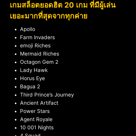
เกมสล็อตยอดฮิต 20 เกม ที่มีผู้เล่น
เยอะมากที่สุดจากทุกค่าย
Apollo
Farm Invaders
emoji Riches
Mermaid Riches
Octagon Gem 2
Lady Hawk
Horus Eye
Bagua 2
Third Prince’s Journey
Ancient Artifact
Power Stars
Agent Royale
10 001 Nights
4 Squad