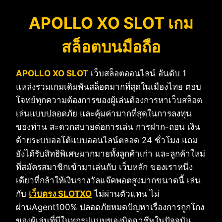
APOLLO XO SLOT เกม
สล็อตบนมือถือ
APOLLO XO SLOT
เว็บสล็อตออนไลน์ อันดับ 1
แหล่งรวมเกมเดิมพันสล็อตมากที่สุดในเมืองไทย ตอบ
โจทย์ทุกความต้องการของผู้เล่นต้องการหาเว็บสล็อต
เล่นแบบปลอดภัย และคุ้มค่ามากที่สุดในการลงทุน
ของท่าน สะดวกสบายต่อการเล่น การฝาก-ถอน เงิน
ด้วยระบบออโต้แบบออนไลน์ตลอด 24 ชั่วโมง แถม
ยังได้รับสิทธิพิเศษมากมายทั้งลูกค้าเก่า และลูกค้าใหม่
ที่สมัครสมาชิกเข้ามาเล่นกับ เว็บหลัก ของเราหนึ่ง
เดียวที่กล้าให้เงินรางวัลแจ๊คพอตสูงมากขนาดนี้ เล่น
กับ
เว็บตรง SLOTXO
ไม่ผ่านตัวแทน ไม่
ผ่านAgent100% ปลอดภัยหมดปัญหาเรื่องการถูกโกง
ของผู้เล่นที่มีในทุกรูปแบบของมิจฉาชีพในปัจจุบัน