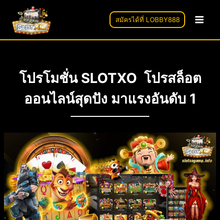
Skip
to
สมัครได้ที่ LOBBY888
content
โปรโมชั่น SLOTXO โปรสล็อต
ออนไลน์สุดปัง มาแรงอันดับ 1