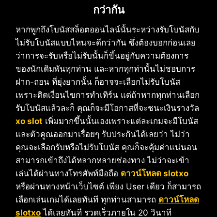
กว่ากัน
หากพูกถึงโบนัสสล็อตออนไลน์นั้นระหว่างรับโบนัสกับ
ไม่รับโบนัสแบบไหนจะดีกว่ากัน ซึ่งต้องบอกก่อนเลย
ว่าการจะรับหรือไม่รับนั้นก็ขึ้นอยู่กับความต้องการ
ของนักเดิมพันทุกท่าน และหากทุกท่านั้นไม่ชอบการ
ฝาก-ถอน ที่ยุ่งยากนั้น ก็อาจจะเลือกไม่รับโบนัส
เพราะติดเงื่อนไขการทำเทิร์น แต่ถ้าหากทุกท่านเลือก
รับโบนัสแล้วละก็ คุณก็จะมีโอกาสที่จะชนะเงินรางวัล
xo slot
เพิ่มมากขึ้นนั้นเองเพราะแต่ละเกมจะมีโบนัส
และตัวคูณออกมาเรื่อยๆ รับประกันได้เลยว่า ไม่ว่า
คุณจะเลือกรับหรือไม่รับโบนัส คุณก็จะคุ้มค่าแน่นอน
สามารถเข้าถึงได้หลากหลายช่องทาง ไม่ว่าจะเข้า
เล่นได้ผ่านทางโทรศัพท์มือถือ
ดาวน์โหลด slotxo
หรือผ่านทางหน้าเว็บไซต์ เพียง User เดียว ก็สามารถ
เลือกเล่นเกมได้เลยทันที ทุกท่านสามารถ
ดาวน์โหลด
slotxo
ได้เลยทันที รวดเร็วภายใน 20 วินาที