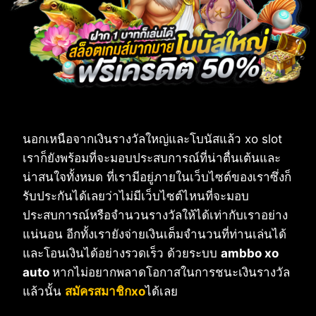
นอกเหนือจากเงินรางวัลใหญ่และโบนัสแล้ว xo slot
เราก็ยังพร้อมที่จะมอบประสบการณ์ที่น่าตื่นเต้นและ
น่าสนใจทั้งหมด ที่เรามีอยู่ภายในเว็บไซต์ของเราซึ่งก็
รับประกันได้เลยว่าไม่มีเว็บไซต์ไหนที่จะมอบ
ประสบการณ์หรือจำนวนรางวัลให้ได้เท่ากับเราอย่าง
แน่นอน อีกทั้งเรายังจ่ายเงินเต็มจำนวนที่ท่านเล่นได้
และโอนเงินได้อย่างรวดเร็ว ด้วยระบบ
ambbo xo
auto
หากไม่อยากพลาดโอกาสในการชนะเงินรางวัล
แล้วนั้น
สมัครสมาชิกxo
ได้เลย