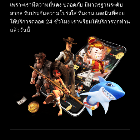
เพราะเรามีความมั่นคง ปลอดภัย มีมาตรฐานระดับ
สากล รับประกันความโปร่งใส ทีมงานแอดมินที่คอย
ให้บริการตลอด 24 ชั่วโมง เราพร้อมให้บริการทุกท่าน
แล้ววันนี้