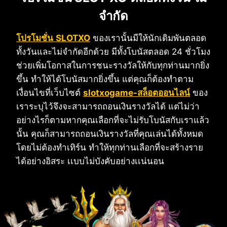
จำกัด
โปรโมชั่น
SLOTXO
ของเรานั้นมีให้นักเดิมพันตลอด
ทั้งวันและไม่จำกัดอีกด้วย มีทั้งโบนัสตลอด 24 ชั่วโมง
ช่วยเพิ่มโอกาสในการชนะรางวัลให้กับทุกท่านมากยิ่ง
ขึ้น ทำให้ได้โบนัสมากยิ่งขึ้น แต่คุณก็ต้องทำตาม
เงื่อนไขที่เว็บไซต์
slotxogame-สล็อตออนไลน์
ของ
เราระบุไว้จึงจะสามารถถอนเงินรางวัลได้ แต่ไม่ว่า
อย่างไรก็ตามหากคุณเลือกที่จะไม่รับโบนัสกับเราแล้ว
นั้น คุณก็สามารถถอนเงินรางวัลที่คุณเล่นได้ทั้งหมด
โดยไม่ต้องทำเทิร์น ทำให้ทุกท่านเลือกที่จะสร้างราย
ได้อย่างอิสระ เเบบไม่บังคับอย่างเเน่นอน