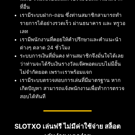
ที่อื่น
เรามีระบบฝาก-ถอน ซึ่งท่านสมาชิกสามารถทำ
รายการได้อย่างรวดเร็ว ผ่านธนาคาร และ ทรูวอ
เลท
เรามีพนักงานที่คอยให้คำปรึกษาและคำแนะนำ
ต่างๆ ตลาด 24 ชั่วโมง
ระบบการเงินที่มั่นคง ท่านสมาชิกจึงมั่นใจได้เลย
ว่าท่านจะได้รับเงินรางวัลแจ๊คพอตแบบไม่มีอั้น
ไม่จำกัดยอด เพราะเราพร้อมแจก
เรามีระบบตรวจสอบการเล่นที่มีมาตรฐาน หาก
เกิดปัญหา สามารถแจ้งพนักงานเพื่อทำการตรวจ
สอบได้ทันที
SLOTXO เล่นฟรี ไม่มีค่าใช้จ่าย สล็อต