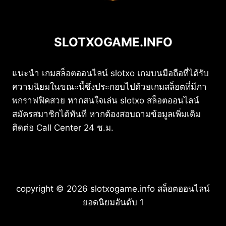
SLOTXOGAME.INFO
แนะนำ เกมสล็อตออนไลน์ slotxo เกมบนมือถือที่ได้รับ
ความนิยมในขณะนี้ซึ่งประกอบไปด้วยเกมสล็อตที่มีภา
พกราฟฟิคสวย หากสนใจเล่น slotxo สล็อตออนไลน์
สมัครสมาชิกได้ทันที หากต้องสอบถามข้อมูลเพิ่มเติม
ติดต่อ Call Center 24 ช.ม.
copyright © 2026 slotxogame.info สล็อตออนไลน์
ยอดนิยมอันดับ 1