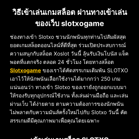
วิธีเข้าเล่นเกมสล็อต ผ่านทางเข้าเล่น
ของเว็บ slotxogame
ช่องทางเข้า Slotxo ชวนนักพนันทุกท่านไปสัมผัสสุด
ยอดเกมสล็อตออนไลน์ที่ดีที่สุด ร่วมเปิดประสบการณ์
ความสนุกกับสล็อต Xoslot วันนี้ ลุ้นรับเงินโบนัส แจ็ค
พอตที่แตกจริง ตลอด 24 ชั่วโมง โดยทางสล็อต
Slotxogame
ของเราได้คัดสรรเกมเดิมพัน SLOTXO
เอาไว้ให้นักพนันเลือกใช้งานได้มากกว่า 250 เกม
แน่นอนว่า ทางเข้า Slotxo ของเรายังถูกออกแบบมา
ให้รองรับทุกอุปกรณ์ใช้งาน ทั้งเล่นผ่านมือถือ และเล่น
ผ่านเว็บ ได้ง่ายดาย ตามความต้องการของนักพนัน
ไม่พลาดกับความมันส์ครั้งใหม่ไปกับ Slotxo วันนี้ คัด
สรรเกมดีมีคุณภาพมาเพื่อคุณโดยเฉพาะ